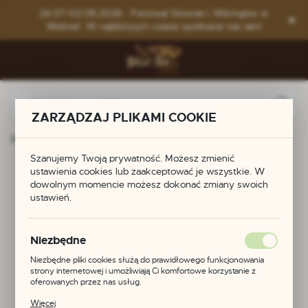
Przejdź do menu.
Przejdź do wyszukiwarki.
Przejdź do treści.
24.07-02.08.2026 - Festiwal Słowian i Wikingów w
Wolinie! W najbliższym czasie spotkacie nas tam!
ZARZĄDZAJ PLIKAMI COOKIE
Strona główna
Polecamy
Fibule żółwiowe
Szanujemy Twoją prywatność. Możesz zmienić
Fibule żółwiowe
ustawienia cookies lub zaakceptować je wszystkie. W
dowolnym momencie możesz dokonać zmiany swoich
ustawień.
POLECAMY
Niezbędne
Niezbędne pliki cookies służą do prawidłowego funkcjonowania
strony internetowej i umożliwiają Ci komfortowe korzystanie z
oferowanych przez nas usług.
Pliki cookies odpowiadają na podejmowane przez Ciebie działania w
Więcej
celu m.in. dostosowania Twoich ustawień preferencji prywatności,