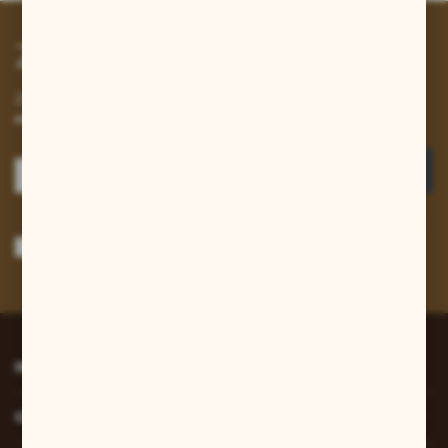
Zapisz się do newslettera
Zapisz się do newslettera na naszym sklepie internetowym i
otrzymuj informacje o nowościach i promocjach.
ZAPISZ SIĘ
Wyrażam zgodę na otrzymywanie drogą elektroniczną na wskazany przeze
mnie adres e-mail informacji dotyczących usług świadczonych przez
Administratora. Zgoda może zostać cofnięta w każdym czasie.
Polityka
prywatności
*
INFORMACJE
O NAS