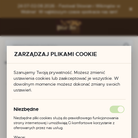
Przejdź do menu.
Przejdź do wyszukiwarki.
Przejdź do treści.
24.07-02.08.2026 - Festiwal Słowian i Wikingów w
Wolinie! W najbliższym czasie spotkacie nas tam!
ZARZĄDZAJ PLIKAMI COOKIE
wie Celtowie Słowianie
Zawieszka - Młot Thora z Haithabu
Szanujemy Twoją prywatność. Możesz zmienić
Poprzedni
Następny
ustawienia cookies lub zaakceptować je wszystkie. W
dowolnym momencie możesz dokonać zmiany swoich
ustawień.
Zawieszka - Młot
Thora z Haithabu
Niezbędne
Niezbędne pliki cookies służą do prawidłowego funkcjonowania
strony internetowej i umożliwiają Ci komfortowe korzystanie z
oferowanych przez nas usług.
NOWOŚĆ
Pliki cookies odpowiadają na podejmowane przez Ciebie działania w
Więcej