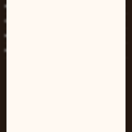
INFORMACJE
O NAS
MOJE KONTO
MASZ PYTANIE?
W sprawach zamówień:
+48 607 447 690
sklep@pilarart.pl
Grzegorz Pilarczyk
ul. Kcyńska 5
61-046 Poznań
+48 601 579 331