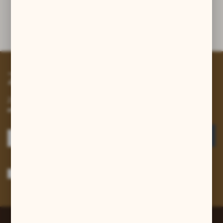
Inne z kategorii
Zapisz się do newslettera
Zapisz się do newslettera na naszym sklepie internetowym i
otrzymuj informacje o nowościach i promocjach.
ZAPISZ SIĘ
Wyrażam zgodę na otrzymywanie drogą elektroniczną na wskazany przeze
mnie adres e-mail informacji dotyczących usług świadczonych przez
Administratora. Zgoda może zostać cofnięta w każdym czasie.
Polityka
prywatności
*