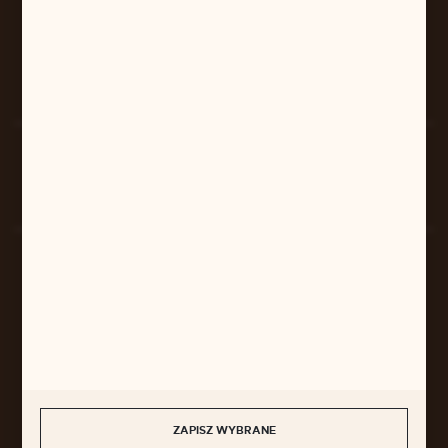
pilarart@poczta.onet.pl
FORMULARZ KONTAKTOWY
Rozpocznij zwrot produktu:
ODSTĄP OD UMOWY TUTAJ
BEZPIECZNE PŁATNOŚCI
SZYBKA DOSTAWA
ZAPISZ WYBRANE