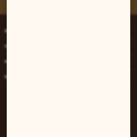
prywatności
*
INFORMACJE
O NAS
MOJE KONTO
MASZ PYTANIE?
W sprawach zamówień:
+48 607 447 690
sklep@pilarart.pl
Grzegorz Pilarczyk