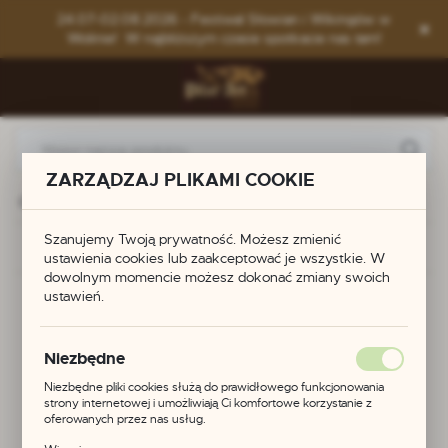
Przejdź do menu.
Przejdź do wyszukiwarki.
Przejdź do treści.
24.07-02.08.2026 - Festiwal Słowian i Wikingów w
Wolinie! W najbliższym czasie spotkacie nas tam!
ZARZĄDZAJ PLIKAMI COOKIE
ie Celtowie Słowianie
Element ozdobny do hełmu Vendel I
Szanujemy Twoją prywatność. Możesz zmienić
Poprzedni
Następny
ustawienia cookies lub zaakceptować je wszystkie. W
dowolnym momencie możesz dokonać zmiany swoich
ustawień.
Element ozdobny do
hełmu Vendel I
Niezbędne
Niezbędne pliki cookies służą do prawidłowego funkcjonowania
strony internetowej i umożliwiają Ci komfortowe korzystanie z
oferowanych przez nas usług.
Pliki cookies odpowiadają na podejmowane przez Ciebie działania w