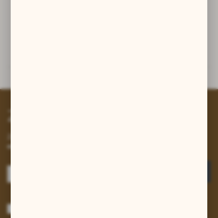
Tylko na zamówienie. Czas realizacji ok. dwa tygodnie.
Powiązane
Inne z kategorii
Zapisz się do newslettera
Zapisz się do newslettera na naszym sklepie internetowym i
otrzymuj informacje o nowościach i promocjach.
ZAPISZ SIĘ
Wyrażam zgodę na otrzymywanie drogą elektroniczną na wskazany przeze
mnie adres e-mail informacji dotyczących usług świadczonych przez
Administratora. Zgoda może zostać cofnięta w każdym czasie.
Polityka