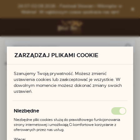
Przejdź do menu.
Przejdź do wyszukiwarki.
Przejdź do treści.
24.07-02.08.2026 - Festiwal Słowian i Wikingów w
Wolinie! W najbliższym czasie spotkacie nas tam!
ZARZĄDZAJ PLIKAMI COOKIE
ngowie Celtowie Słowianie
Sprzączka do pasa Francja VIw.
Szanujemy Twoją prywatność. Możesz zmienić
Poprzedni
Następny
ustawienia cookies lub zaakceptować je wszystkie. W
dowolnym momencie możesz dokonać zmiany swoich
ustawień.
Sprzączka do pasa
Francja VIw.
Niezbędne
Niezbędne pliki cookies służą do prawidłowego funkcjonowania
strony internetowej i umożliwiają Ci komfortowe korzystanie z
oferowanych przez nas usług.
Pliki cookies odpowiadają na podejmowane przez Ciebie działania w
Więcej