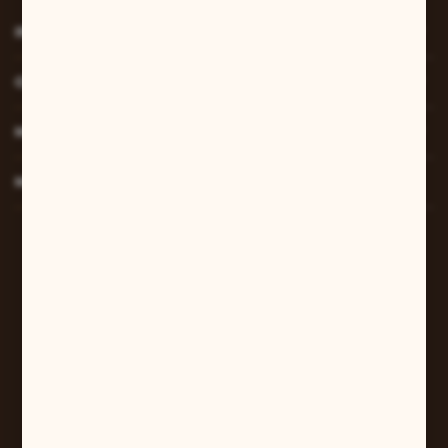
INFORMACJE
O NAS
MOJE KONTO
MASZ PYTANIE?
W sprawach zamówień:
+48 607 447 690
sklep@pilarart.pl
Grzegorz Pilarczyk
ul. Kcyńska 5
61-046 Poznań
+48 601 579 331