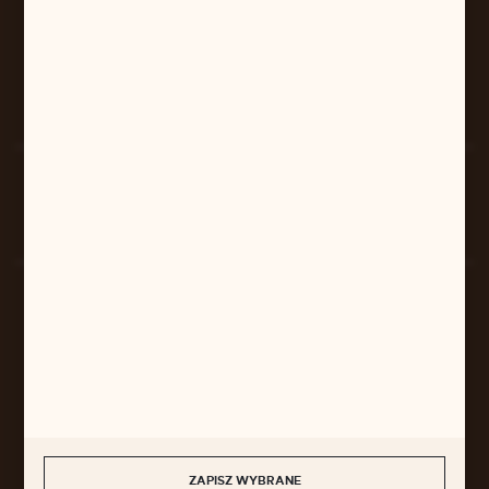
pilarart@poczta.onet.pl
FORMULARZ KONTAKTOWY
Rozpocznij zwrot produktu:
ODSTĄP OD UMOWY TUTAJ
BEZPIECZNE PŁATNOŚCI
SZYBKA DOSTAWA
ZAPISZ WYBRANE