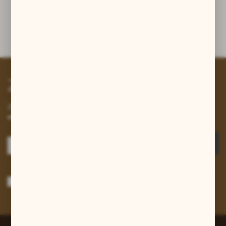
Inne z kategorii
Zapisz się do newslettera
Zapisz się do newslettera na naszym sklepie internetowym i
otrzymuj informacje o nowościach i promocjach.
ZAPISZ SIĘ
Wyrażam zgodę na otrzymywanie drogą elektroniczną na wskazany przeze
mnie adres e-mail informacji dotyczących usług świadczonych przez
Administratora. Zgoda może zostać cofnięta w każdym czasie.
Polityka
prywatności
*