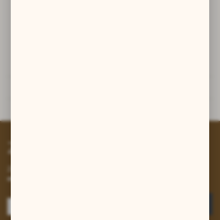
Rzemień dostępny osobno.
Dane techniczne
Powiązane
Inne z kategorii
Zapisz się do newslettera
Zapisz się do newslettera na naszym sklepie internetowym i
otrzymuj informacje o nowościach i promocjach.
ZAPISZ SIĘ