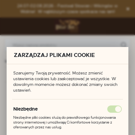
Przejdź do menu.
Przejdź do wyszukiwarki.
Przejdź do treści.
24.07-02.08.2026 - Festiwal Słowian i Wikingów w
Wolinie! W najbliższym czasie spotkacie nas tam!
ZARZĄDZAJ PLIKAMI COOKIE
teria z kamieni naturalnych
Zawieszka z kryształu górskiego
Szanujemy Twoją prywatność. Możesz zmienić
Poprzedni
Następny
ustawienia cookies lub zaakceptować je wszystkie. W
dowolnym momencie możesz dokonać zmiany swoich
Zawieszka z kryształu
ustawień.
górskiego
Niezbędne
Niezbędne pliki cookies służą do prawidłowego funkcjonowania
strony internetowej i umożliwiają Ci komfortowe korzystanie z
oferowanych przez nas usług.
NOWOŚĆ
Pliki cookies odpowiadają na podejmowane przez Ciebie działania w