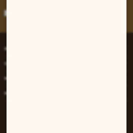
Wyrażam zgodę na otrzymywanie drogą elektroniczną na wskazany przeze
mnie adres e-mail informacji dotyczących usług świadczonych przez
Administratora. Zgoda może zostać cofnięta w każdym czasie.
Polityka
prywatności
*
INFORMACJE
O NAS
MOJE KONTO
MASZ PYTANIE?
W sprawach zamówień:
+48 607 447 690