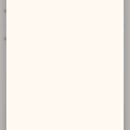
Nazwa użytkownika*
Komentarz*
DODAJ KOMENTARZ
Ostatnio na blogu