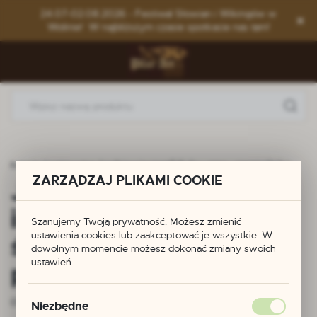
Przejdź do menu.
Przejdź do wyszukiwarki.
Przejdź do treści.
24.07-02.08.2026 - Festiwal Słowian i Wikingów w
Wolinie! W najbliższym czasie spotkacie nas tam!
biżuteria inspirowana średniowieczem? Kulisy pracy rzemieślnika.
ZARZĄDZAJ PLIKAMI COOKIE
Jak powstaje biżuteria
inspirowana
Szanujemy Twoją prywatność. Możesz zmienić
ustawienia cookies lub zaakceptować je wszystkie. W
średniowieczem? Kulisy
dowolnym momencie możesz dokonać zmiany swoich
ustawień.
pracy rzemieślnika.
01 - 11 - 2025
Niezbędne