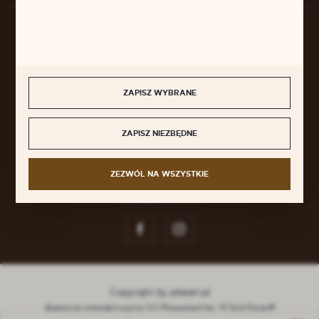
BEZPIECZNE PŁATNOŚCI
ZAPISZ WYBRANE
SZYBKA DOSTAWA
ZAPISZ NIEZBĘDNE
ZEZWÓL NA WSZYSTKIE
DOŁĄCZ DO NAS
Copyright by pilarart.pl
Agencja interaktywna
[ti]
Powered by
2ClickShop®