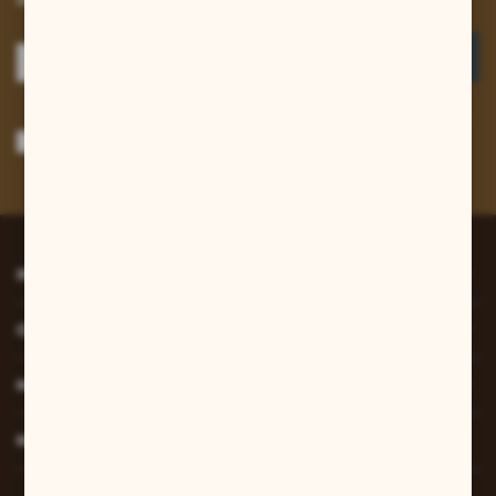
ZAPISZ SIĘ
Wyrażam zgodę na otrzymywanie drogą elektroniczną na wskazany przeze
mnie adres e-mail informacji dotyczących usług świadczonych przez
Administratora. Zgoda może zostać cofnięta w każdym czasie.
Polityka
prywatności
*
INFORMACJE
O NAS
MOJE KONTO
MASZ PYTANIE?