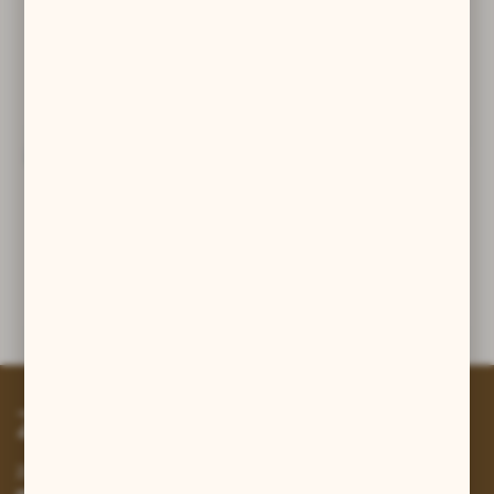
WARSZTATY ODLEWNICZE - WOLIN.
01 - 08 - 2025
BISKUPIN - WYTOP I ODLEWANIE.
01 - 10 - 2024
Zapisz się do newslettera
Zapisz się do newslettera na naszym sklepie internetowym i
otrzymuj informacje o nowościach i promocjach.