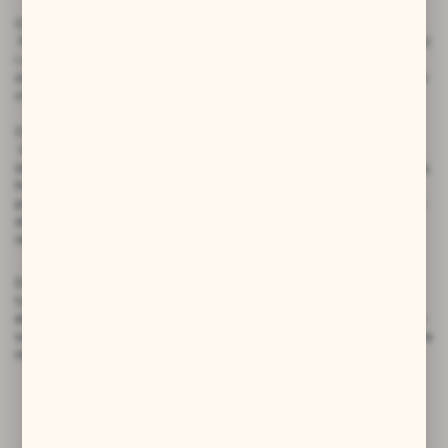
Obróbka wykończeniowa
Po nadaniu formy biżuterię trzeba dokładnie wygładzić, wypolerować
i zabezpieczyć. W zależności od projektu stosuje się matowienie,
oksydowanie lub mocne polerowanie, które wydobywa detale i nadaje
charakterystyczny blask.
Ostatni etap: montaż, kontrola i nadanie duszy
Gotowy element trafia do końcowego montażu — dopina się
zapięcia, łańcuszki, zawieszki czy oprawia kamienie albo kładzie emalię.
Następnie każdy projekt jest dokładnie sprawdzany, aby mieć
pewność, że trafi do klienta w perfekcyjnym stanie. Rękodzieło ma to
do siebie, że każda sztuka jest odrobinę inna — i właśnie ta
niepowtarzalność nadaje jej duszę.
Dlaczego warto wybierać biżuterię inspirowaną historią? Bo to nie
tylko ozdoba. To mały fragment kultury, symboli i tradycji. Każdy
element niesie ze sobą historię dawnych czasów, przetworzoną przez
współczesnego rzemieślnika. To biżuteria, która ma znaczenie — i która
nigdy nie wychodzi z mody!
Komentarze