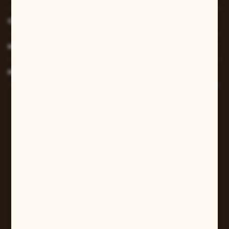
O NAS
MOJE KONTO
MASZ PYTANIE?
W sprawach zamówień:
+48 607 447 690
sklep@pilarart.pl
Grzegorz Pilarczyk
ul. Kcyńska 5
61-046 Poznań
+48 601 579 331
pilarart@poczta.onet.pl