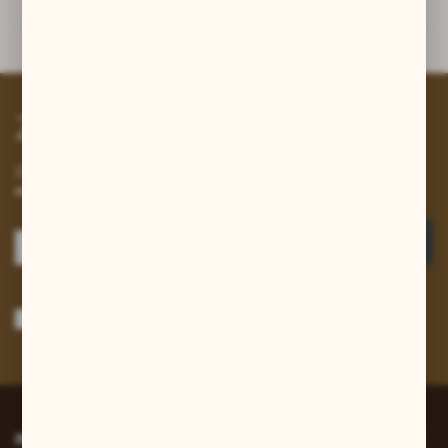
Dane techniczne
Powiązane
Zapisz się do newslettera
Zapisz się do newslettera na naszym sklepie internetowym i
otrzymuj informacje o nowościach i promocjach.
ZAPISZ SIĘ
Wyrażam zgodę na otrzymywanie drogą elektroniczną na wskazany przeze
mnie adres e-mail informacji dotyczących usług świadczonych przez
Administratora. Zgoda może zostać cofnięta w każdym czasie.
Polityka
prywatności
*
INFORMACJE