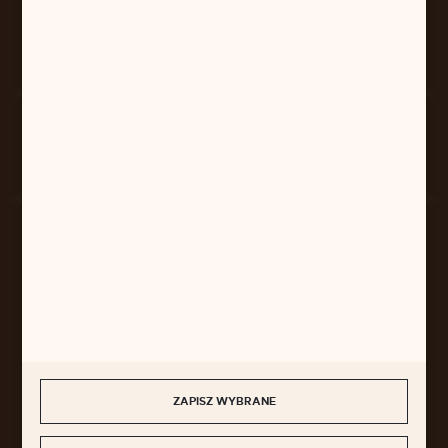
FORMULARZ KONTAKTOWY
Rozpocznij zwrot produktu:
ODSTĄP OD UMOWY TUTAJ
BEZPIECZNE PŁATNOŚCI
SZYBKA DOSTAWA
ZAPISZ WYBRANE