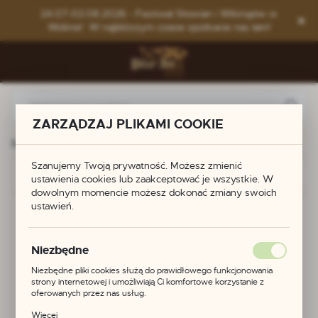
Przejdź do menu.
Przejdź do wyszukiwarki.
Przejdź do treści.
24.07-02.08.2026 - Festiwal Słowian i Wikingów w
Wolinie! W najbliższym czasie spotkacie nas tam!
ZARZĄDZAJ PLIKAMI COOKIE
Strona główna
Nowości
Lunula z Czarnówka
Szanujemy Twoją prywatność. Możesz zmienić
Poprzedni
Następny
ustawienia cookies lub zaakceptować je wszystkie. W
dowolnym momencie możesz dokonać zmiany swoich
ustawień.
Lunula z Czarnówka
Niezbędne
NOWOŚĆ
Niezbędne pliki cookies służą do prawidłowego funkcjonowania
strony internetowej i umożliwiają Ci komfortowe korzystanie z
POLECAMY
oferowanych przez nas usług.
Pliki cookies odpowiadają na podejmowane przez Ciebie działania w
Więcej