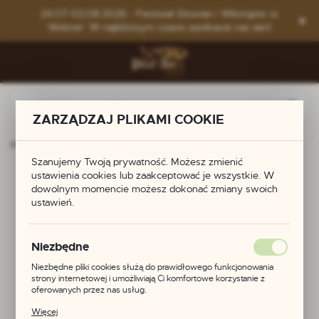
Przejdź do menu.
Przejdź do wyszukiwarki.
Przejdź do treści.
24.07-02.08.2026 - Festiwal Słowian i Wikingów w
Wolinie! W najbliższym czasie spotkacie nas tam!
ZARZĄDZAJ PLIKAMI COOKIE
Strona główna
Produkty
Małe nożyki w pochewkach
Szanujemy Twoją prywatność. Możesz zmienić
ustawienia cookies lub zaakceptować je wszystkie. W
Małe nożyki w
dowolnym momencie możesz dokonać zmiany swoich
ustawień.
pochewkach
Niezbędne
Niezbędne pliki cookies służą do prawidłowego funkcjonowania
strony internetowej i umożliwiają Ci komfortowe korzystanie z
oferowanych przez nas usług.
Pliki cookies odpowiadają na podejmowane przez Ciebie działania w
Więcej
celu m.in. dostosowania Twoich ustawień preferencji prywatności,