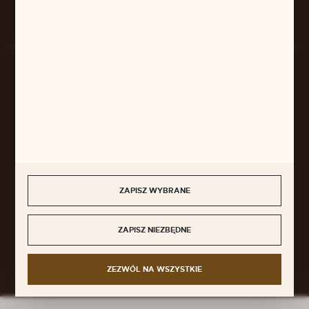
Rozpocznij zwrot produktu:
ODSTĄP OD UMOWY TUTAJ
BEZPIECZNE PŁATNOŚCI
SZYBKA DOSTAWA
ZAPISZ WYBRANE
DOŁĄCZ DO NAS
ZAPISZ NIEZBĘDNE
ZEZWÓL NA WSZYSTKIE