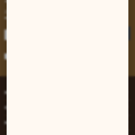
Zapisz się do newslettera na naszym sklepie internetowym i
otrzymuj informacje o nowościach i promocjach.
ZAPISZ SIĘ
Wyrażam zgodę na otrzymywanie drogą elektroniczną na wskazany przeze
mnie adres e-mail informacji dotyczących usług świadczonych przez
Administratora. Zgoda może zostać cofnięta w każdym czasie.
Polityka
prywatności
*
INFORMACJE
O NAS
MOJE KONTO