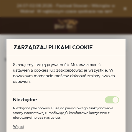
Przejdź do menu.
Przejdź do wyszukiwarki.
Przejdź do treści.
24.07-02.08.2026 - Festiwal Słowian i Wikingów w
Wolinie! W najbliższym czasie spotkacie nas tam!
ZARZĄDZAJ PLIKAMI COOKIE
Strona główna
Produkty
Kolczyki celtyckie
Szanujemy Twoją prywatność. Możesz zmienić
ustawienia cookies lub zaakceptować je wszystkie. W
Kolczyki celtyckie
dowolnym momencie możesz dokonać zmiany swoich
ustawień.
Niezbędne
Niezbędne pliki cookies służą do prawidłowego funkcjonowania
strony internetowej i umożliwiają Ci komfortowe korzystanie z
oferowanych przez nas usług.
Pliki cookies odpowiadają na podejmowane przez Ciebie działania w
Więcej
celu m.in. dostosowania Twoich ustawień preferencji prywatności,