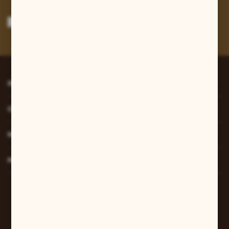
Wyrażam zgodę na otrzymywanie drogą elektroniczną na wskazany przeze
mnie adres e-mail informacji dotyczących usług świadczonych przez
Administratora. Zgoda może zostać cofnięta w każdym czasie.
Polityka
prywatności
*
INFORMACJE
O NAS
MOJE KONTO
MASZ PYTANIE?
W sprawach zamówień:
+48 607 447 690