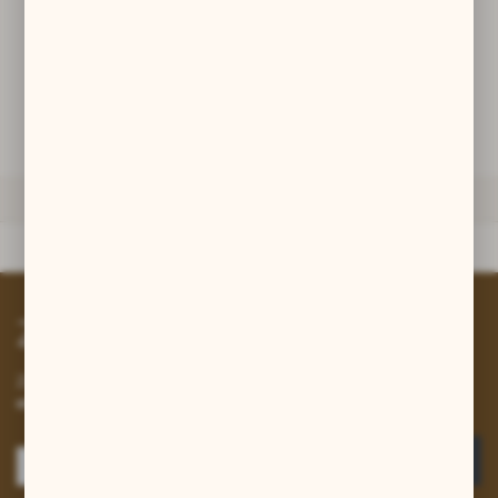
promocyjne mogą pojawić się na stronach podmiotów trzecich lub
firm będących naszymi partnerami oraz innych dostawców usług.
DODAJ DO KOSZYKA
Firmy te działają w charakterze pośredników prezentujących nasze
treści w postaci wiadomości, ofert, komunikatów mediów
społecznościowych.
ZAPYTAJ O PRODUKT
DANE TECHNICZNE
Dane techniczne
Zapisz się do newslettera
Zapisz się do newslettera na naszym sklepie internetowym i
otrzymuj informacje o nowościach i promocjach.
ZAPISZ SIĘ