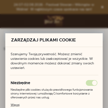
Przejdź do menu.
Przejdź do wyszukiwarki.
Przejdź do treści.
24.07-02.08.2026 - Festiwal Słowian i Wikingów w
Wolinie! W najbliższym czasie spotkacie nas tam!
ZARZĄDZAJ PLIKAMI COOKIE
Strona główna
Produkty
Okucie rogu do picia
Szanujemy Twoją prywatność. Możesz zmienić
ustawienia cookies lub zaakceptować je wszystkie. W
Okucie rogu do picia
dowolnym momencie możesz dokonać zmiany swoich
ustawień.
Niezbędne
Niezbędne pliki cookies służą do prawidłowego funkcjonowania
strony internetowej i umożliwiają Ci komfortowe korzystanie z
oferowanych przez nas usług.
Pliki cookies odpowiadają na podejmowane przez Ciebie działania w
Więcej
celu m.in. dostosowania Twoich ustawień preferencji prywatności,