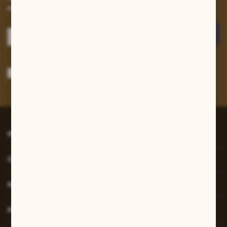
otrzymuj informacje o nowościach i promocjach.
ZAPISZ SIĘ
Wyrażam zgodę na otrzymywanie drogą elektroniczną na wskazany przeze
mnie adres e-mail informacji dotyczących usług świadczonych przez
Administratora. Zgoda może zostać cofnięta w każdym czasie.
Polityka
prywatności
*
INFORMACJE
O NAS
MOJE KONTO
MASZ PYTANIE?