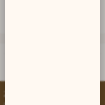
zwyczajów dotyczących przeglądanej witryny internetowej. Treści
promocyjne mogą pojawić się na stronach podmiotów trzecich lub
POWIADOM O DOSTĘPNOŚCI
firm będących naszymi partnerami oraz innych dostawców usług.
Firmy te działają w charakterze pośredników prezentujących nasze
treści w postaci wiadomości, ofert, komunikatów mediów
społecznościowych.
ZAPYTAJ O PRODUKT
OPIS PRODUKTU
Opis produktu
brąz
Zapisz się do newslettera
Zapisz się do newslettera na naszym sklepie internetowym i