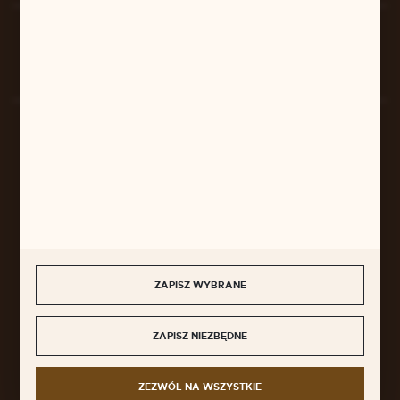
Rozpocznij zwrot produktu:
ODSTĄP OD UMOWY TUTAJ
BEZPIECZNE PŁATNOŚCI
SZYBKA DOSTAWA
ZAPISZ WYBRANE
ZAPISZ NIEZBĘDNE
DOŁĄCZ DO NAS
ZEZWÓL NA WSZYSTKIE