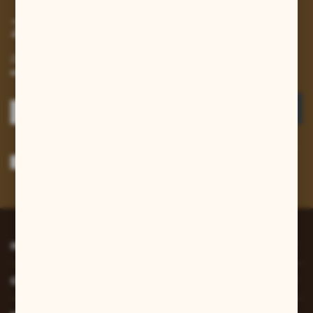
Zapisz się do newslettera
Zapisz się do newslettera na naszym sklepie internetowym i
otrzymuj informacje o nowościach i promocjach.
ZAPISZ SIĘ
Wyrażam zgodę na otrzymywanie drogą elektroniczną na wskazany przeze
mnie adres e-mail informacji dotyczących usług świadczonych przez
Administratora. Zgoda może zostać cofnięta w każdym czasie.
Polityka
prywatności
*
INFORMACJE
O NAS