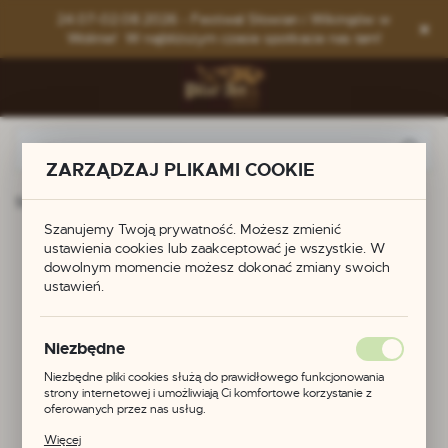
Przejdź do menu.
Przejdź do wyszukiwarki.
Przejdź do treści.
24.07-02.08.2026 - Festiwal Słowian i Wikingów w
Wolinie! W najbliższym czasie spotkacie nas tam!
ZARZĄDZAJ PLIKAMI COOKIE
Strona główna
Produkty
Amonit
Szanujemy Twoją prywatność. Możesz zmienić
Amonit
ustawienia cookies lub zaakceptować je wszystkie. W
dowolnym momencie możesz dokonać zmiany swoich
ustawień.
Niezbędne
Niezbędne pliki cookies służą do prawidłowego funkcjonowania
strony internetowej i umożliwiają Ci komfortowe korzystanie z
oferowanych przez nas usług.
Pliki cookies odpowiadają na podejmowane przez Ciebie działania w
Więcej
celu m.in. dostosowania Twoich ustawień preferencji prywatności,