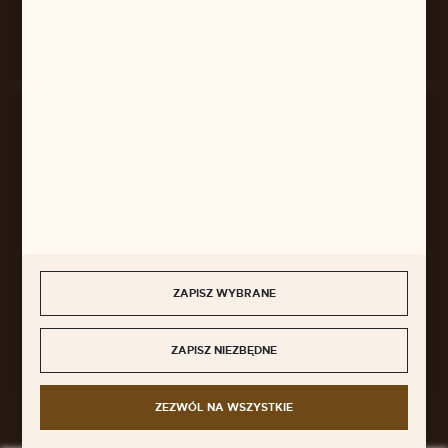
Rozpocznij zwrot produktu:
ODSTĄP OD UMOWY TUTAJ
BEZPIECZNE PŁATNOŚCI
SZYBKA DOSTAWA
ZAPISZ WYBRANE
ZAPISZ NIEZBĘDNE
DOŁĄCZ DO NAS
ZEZWÓL NA WSZYSTKIE