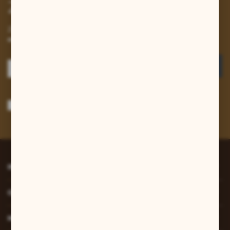
Zapisz się do newslettera
Zapisz się do newslettera na naszym sklepie internetowym i
otrzymuj informacje o nowościach i promocjach.
ZAPISZ SIĘ
Wyrażam zgodę na otrzymywanie drogą elektroniczną na wskazany przeze
mnie adres e-mail informacji dotyczących usług świadczonych przez
Administratora. Zgoda może zostać cofnięta w każdym czasie.
Polityka
prywatności
*
INFORMACJE
O NAS
MOJE KONTO