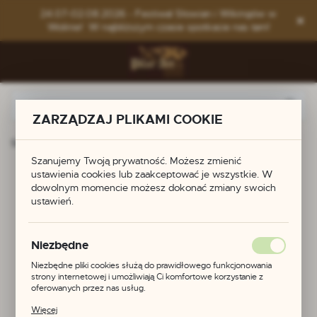
Przejdź do menu.
Przejdź do wyszukiwarki.
Przejdź do treści.
24.07-02.08.2026 - Festiwal Słowian i Wikingów w
Wolinie! W najbliższym czasie spotkacie nas tam!
ZARZĄDZAJ PLIKAMI COOKIE
Strona główna
Produkty
Pierścień - smok
Szanujemy Twoją prywatność. Możesz zmienić
ustawienia cookies lub zaakceptować je wszystkie. W
Pierścień - smok
dowolnym momencie możesz dokonać zmiany swoich
ustawień.
POLECAMY
Niezbędne
Niezbędne pliki cookies służą do prawidłowego funkcjonowania
strony internetowej i umożliwiają Ci komfortowe korzystanie z
oferowanych przez nas usług.
Pliki cookies odpowiadają na podejmowane przez Ciebie działania w
Więcej
celu m.in. dostosowania Twoich ustawień preferencji prywatności,