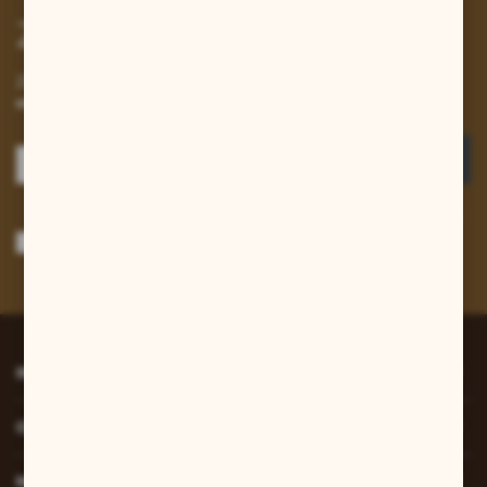
Zapisz się do newslettera
Zapisz się do newslettera na naszym sklepie internetowym i
otrzymuj informacje o nowościach i promocjach.
ZAPISZ SIĘ
Wyrażam zgodę na otrzymywanie drogą elektroniczną na wskazany przeze
mnie adres e-mail informacji dotyczących usług świadczonych przez
Administratora. Zgoda może zostać cofnięta w każdym czasie.
Polityka
prywatności
*
INFORMACJE
O NAS
MOJE KONTO