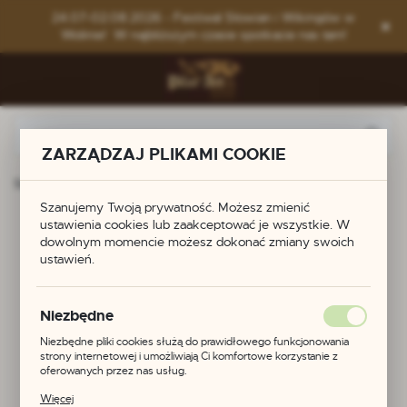
Przejdź do menu.
Przejdź do wyszukiwarki.
Przejdź do treści.
24.07-02.08.2026 - Festiwal Słowian i Wikingów w
Wolinie! W najbliższym czasie spotkacie nas tam!
ZARZĄDZAJ PLIKAMI COOKIE
Strona główna
Produkty
Brosza wikińska
Szanujemy Twoją prywatność. Możesz zmienić
Brosza wikińska
ustawienia cookies lub zaakceptować je wszystkie. W
dowolnym momencie możesz dokonać zmiany swoich
ustawień.
Niezbędne
Niezbędne pliki cookies służą do prawidłowego funkcjonowania
strony internetowej i umożliwiają Ci komfortowe korzystanie z
oferowanych przez nas usług.
Pliki cookies odpowiadają na podejmowane przez Ciebie działania w
Więcej
celu m.in. dostosowania Twoich ustawień preferencji prywatności,