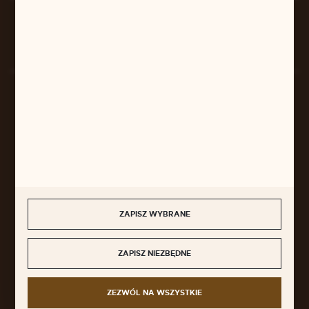
Rozpocznij zwrot produktu:
ODSTĄP OD UMOWY TUTAJ
BEZPIECZNE PŁATNOŚCI
SZYBKA DOSTAWA
ZAPISZ WYBRANE
ZAPISZ NIEZBĘDNE
DOŁĄCZ DO NAS
ZEZWÓL NA WSZYSTKIE