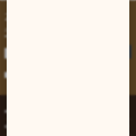
Zapisz się do newslettera
Zapisz się do newslettera na naszym sklepie internetowym i
otrzymuj informacje o nowościach i promocjach.
ZAPISZ SIĘ
Wyrażam zgodę na otrzymywanie drogą elektroniczną na wskazany przeze
mnie adres e-mail informacji dotyczących usług świadczonych przez
Administratora. Zgoda może zostać cofnięta w każdym czasie.
Polityka
prywatności
*
INFORMACJE
O NAS