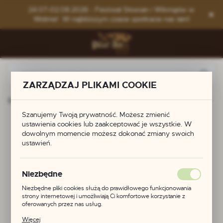
Przejdź do menu.
Przejdź do wyszukiwarki.
Przejdź do treści.
24.07-02.08.2026 - Festiwal Słowian i Wikingów w
Wolinie! W najbliższym czasie spotkacie nas tam!
ZARZĄDZAJ PLIKAMI COOKIE
Strona główna
Produkty
Szlufka do pasa
Szanujemy Twoją prywatność. Możesz zmienić
Szlufka do pasa
ustawienia cookies lub zaakceptować je wszystkie. W
dowolnym momencie możesz dokonać zmiany swoich
ustawień.
POLECAMY
Niezbędne
Niezbędne pliki cookies służą do prawidłowego funkcjonowania
strony internetowej i umożliwiają Ci komfortowe korzystanie z
oferowanych przez nas usług.
Pliki cookies odpowiadają na podejmowane przez Ciebie działania w
Więcej
celu m.in. dostosowania Twoich ustawień preferencji prywatności,