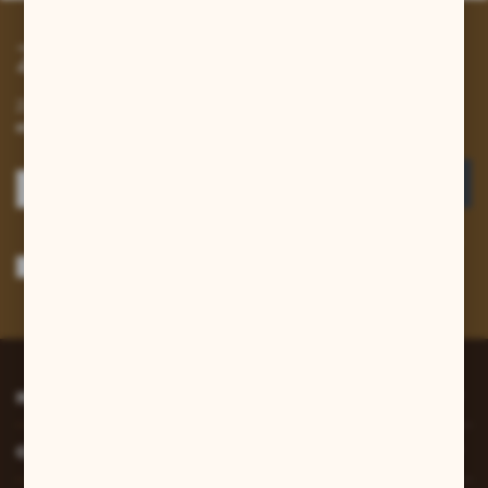
Zapisz się do newslettera
Zapisz się do newslettera na naszym sklepie internetowym i
otrzymuj informacje o nowościach i promocjach.
ZAPISZ SIĘ
Wyrażam zgodę na otrzymywanie drogą elektroniczną na wskazany przeze
mnie adres e-mail informacji dotyczących usług świadczonych przez
Administratora. Zgoda może zostać cofnięta w każdym czasie.
Polityka
prywatności
*
INFORMACJE
O NAS