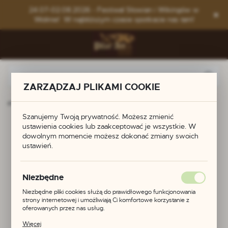
Przejdź do menu.
Przejdź do wyszukiwarki.
Przejdź do treści.
24.07-02.08.2026 - Festiwal Słowian i Wikingów w
Wolinie! W najbliższym czasie spotkacie nas tam!
ZARZĄDZAJ PLIKAMI COOKIE
trona główna
Produkty
Końcówka do pasa z Gokstadt
Szanujemy Twoją prywatność. Możesz zmienić
Końcówka do pasa z
ustawienia cookies lub zaakceptować je wszystkie. W
dowolnym momencie możesz dokonać zmiany swoich
ustawień.
Gokstadt
Niezbędne
POLECAMY
Niezbędne pliki cookies służą do prawidłowego funkcjonowania
strony internetowej i umożliwiają Ci komfortowe korzystanie z
oferowanych przez nas usług.
Pliki cookies odpowiadają na podejmowane przez Ciebie działania w
Więcej
celu m.in. dostosowania Twoich ustawień preferencji prywatności,