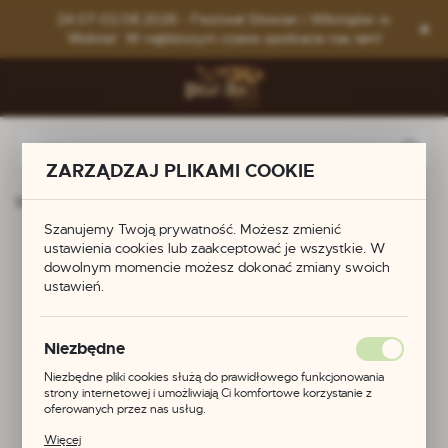
Przejdź do menu.
Przejdź do wyszukiwarki.
Przejdź do treści.
24.07-02.08.2026 - Festiwal Słowian i Wikingów w
Wolinie! W najbliższym czasie spotkacie nas tam!
ZARZĄDZAJ PLIKAMI COOKIE
Strona główna
Produkty
Brosza z walkirią
Szanujemy Twoją prywatność. Możesz zmienić
Brosza z walkirią
ustawienia cookies lub zaakceptować je wszystkie. W
dowolnym momencie możesz dokonać zmiany swoich
ustawień.
Niezbędne
Niezbędne pliki cookies służą do prawidłowego funkcjonowania
strony internetowej i umożliwiają Ci komfortowe korzystanie z
oferowanych przez nas usług.
Pliki cookies odpowiadają na podejmowane przez Ciebie działania w
Więcej
celu m.in. dostosowania Twoich ustawień preferencji prywatności,