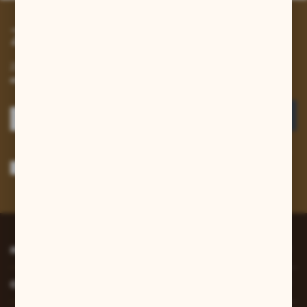
Zapisz się do newslettera
Zapisz się do newslettera na naszym sklepie internetowym i
otrzymuj informacje o nowościach i promocjach.
ZAPISZ SIĘ
Wyrażam zgodę na otrzymywanie drogą elektroniczną na wskazany przeze
mnie adres e-mail informacji dotyczących usług świadczonych przez
Administratora. Zgoda może zostać cofnięta w każdym czasie.
Polityka
prywatności
*
INFORMACJE
O NAS