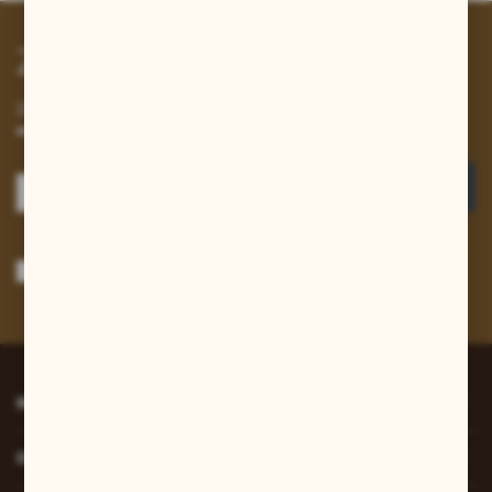
Zapisz się do newslettera
Zapisz się do newslettera na naszym sklepie internetowym i
otrzymuj informacje o nowościach i promocjach.
ZAPISZ SIĘ
Wyrażam zgodę na otrzymywanie drogą elektroniczną na wskazany przeze
mnie adres e-mail informacji dotyczących usług świadczonych przez
Administratora. Zgoda może zostać cofnięta w każdym czasie.
Polityka
prywatności
*
INFORMACJE
O NAS