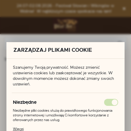
Przejdź do menu.
Przejdź do wyszukiwarki.
Przejdź do treści.
24.07-02.08.2026 - Festiwal Słowian i Wikingów w
Wolinie! W najbliższym czasie spotkacie nas tam!
ZARZĄDZAJ PLIKAMI COOKIE
Strona główna
Produkty
Walkiria z Haarby
Szanujemy Twoją prywatność. Możesz zmienić
Walkiria z Haarby
ustawienia cookies lub zaakceptować je wszystkie. W
dowolnym momencie możesz dokonać zmiany swoich
ustawień.
POLECAMY
Niezbędne
Niezbędne pliki cookies służą do prawidłowego funkcjonowania
strony internetowej i umożliwiają Ci komfortowe korzystanie z
oferowanych przez nas usług.
Pliki cookies odpowiadają na podejmowane przez Ciebie działania w
Więcej
celu m.in. dostosowania Twoich ustawień preferencji prywatności,