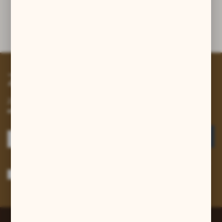
Dane techniczne
Zapisz się do newslettera
Zapisz się do newslettera na naszym sklepie internetowym i
otrzymuj informacje o nowościach i promocjach.
ZAPISZ SIĘ
Wyrażam zgodę na otrzymywanie drogą elektroniczną na wskazany przeze
mnie adres e-mail informacji dotyczących usług świadczonych przez
Administratora. Zgoda może zostać cofnięta w każdym czasie.
Polityka
prywatności
*