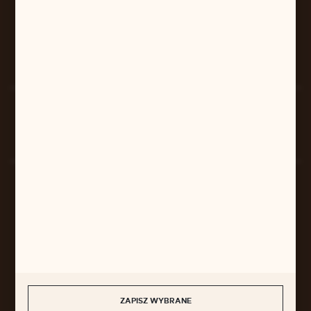
pilarart@poczta.onet.pl
FORMULARZ KONTAKTOWY
Rozpocznij zwrot produktu:
ODSTĄP OD UMOWY TUTAJ
BEZPIECZNE PŁATNOŚCI
SZYBKA DOSTAWA
ZAPISZ WYBRANE