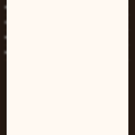
INFORMACJE
O NAS
MOJE KONTO
MASZ PYTANIE?
W sprawach zamówień:
+48 607 447 690
sklep@pilarart.pl
Grzegorz Pilarczyk
ul. Kcyńska 5
61-046 Poznań
+48 601 579 331