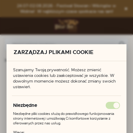
Przejdź do menu.
Przejdź do wyszukiwarki.
Przejdź do treści.
24.07-02.08.2026 - Festiwal Słowian i Wikingów w
Wolinie! W najbliższym czasie spotkacie nas tam!
ZARZĄDZAJ PLIKAMI COOKIE
 główna
Produkty
Zawieszka skandynawska - Valknut
Szanujemy Twoją prywatność. Możesz zmienić
Zawieszka
ustawienia cookies lub zaakceptować je wszystkie. W
dowolnym momencie możesz dokonać zmiany swoich
skandynawska -
ustawień.
Valknut
Niezbędne
Niezbędne pliki cookies służą do prawidłowego funkcjonowania
strony internetowej i umożliwiają Ci komfortowe korzystanie z
oferowanych przez nas usług.
POLECAMY
Pliki cookies odpowiadają na podejmowane przez Ciebie działania w
Więcej