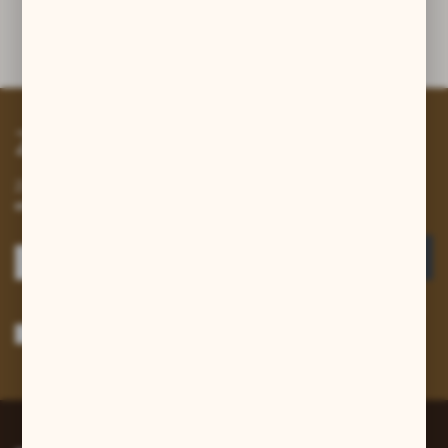
Dane techniczne
Zapisz się do newslettera
Zapisz się do newslettera na naszym sklepie internetowym i
otrzymuj informacje o nowościach i promocjach.
ZAPISZ SIĘ
Wyrażam zgodę na otrzymywanie drogą elektroniczną na wskazany przeze
mnie adres e-mail informacji dotyczących usług świadczonych przez
Administratora. Zgoda może zostać cofnięta w każdym czasie.
Polityka
prywatności
*