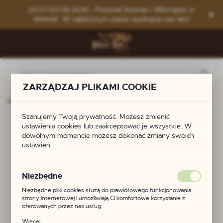
Przejdź do menu.
Przejdź do wyszukiwarki.
Przejdź do treści.
24.07-02.08.2026 - Festiwal Słowian i Wikingów w
Wolinie! W najbliższym czasie spotkacie nas tam!
ZARZĄDZAJ PLIKAMI COOKIE
Strona główna
Produkty
Bransoletka ręcznie robiona
Szanujemy Twoją prywatność. Możesz zmienić
Bransoletka ręcznie
ustawienia cookies lub zaakceptować je wszystkie. W
dowolnym momencie możesz dokonać zmiany swoich
robiona
ustawień.
Niezbędne
Niezbędne pliki cookies służą do prawidłowego funkcjonowania
strony internetowej i umożliwiają Ci komfortowe korzystanie z
oferowanych przez nas usług.
Pliki cookies odpowiadają na podejmowane przez Ciebie działania w
Więcej