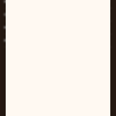
INFORMACJE
O NAS
MOJE KONTO
MASZ PYTANIE?
W sprawach zamówień:
+48 607 447 690
sklep@pilarart.pl
Grzegorz Pilarczyk
ul. Kcyńska 5
61-046 Poznań
+48 601 579 331
pilarart@poczta.onet.pl