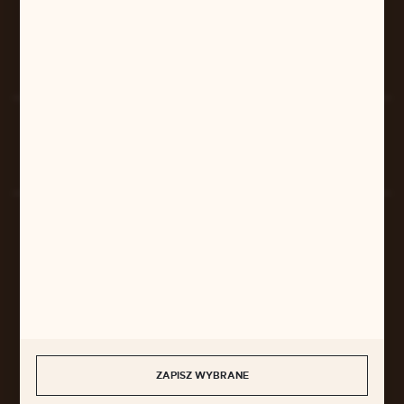
FORMULARZ KONTAKTOWY
Rozpocznij zwrot produktu:
ODSTĄP OD UMOWY TUTAJ
BEZPIECZNE PŁATNOŚCI
SZYBKA DOSTAWA
ZAPISZ WYBRANE