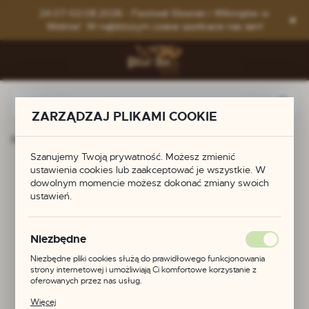
Przejdź do menu.
Przejdź do wyszukiwarki.
Przejdź do treści.
24.07-02.08.2026 - Festiwal Słowian i Wikingów w
Wolinie! W najbliższym czasie spotkacie nas tam!
ZARZĄDZAJ PLIKAMI COOKIE
Strona główna
Produkty
Zawieszka - lunula
Szanujemy Twoją prywatność. Możesz zmienić
ustawienia cookies lub zaakceptować je wszystkie. W
Zawieszka - lunula
dowolnym momencie możesz dokonać zmiany swoich
ustawień.
POLECAMY
Niezbędne
Niezbędne pliki cookies służą do prawidłowego funkcjonowania
strony internetowej i umożliwiają Ci komfortowe korzystanie z
oferowanych przez nas usług.
Pliki cookies odpowiadają na podejmowane przez Ciebie działania w
Więcej
celu m.in. dostosowania Twoich ustawień preferencji prywatności,