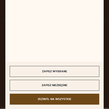
Rozpocznij zwrot produktu:
ODSTĄP OD UMOWY TUTAJ
BEZPIECZNE PŁATNOŚCI
SZYBKA DOSTAWA
ZAPISZ WYBRANE
ZAPISZ NIEZBĘDNE
DOŁĄCZ DO NAS
ZEZWÓL NA WSZYSTKIE