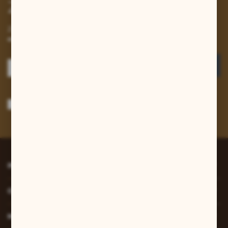
Zapisz się do newslettera
Zapisz się do newslettera na naszym sklepie internetowym i
otrzymuj informacje o nowościach i promocjach.
ZAPISZ SIĘ
Wyrażam zgodę na otrzymywanie drogą elektroniczną na wskazany przeze
mnie adres e-mail informacji dotyczących usług świadczonych przez
Administratora. Zgoda może zostać cofnięta w każdym czasie.
Polityka
prywatności
*
INFORMACJE
O NAS
MOJE KONTO