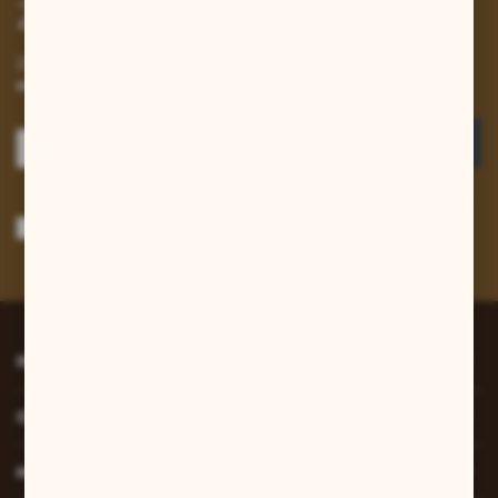
Zapisz się do newslettera
Zapisz się do newslettera na naszym sklepie internetowym i
otrzymuj informacje o nowościach i promocjach.
ZAPISZ SIĘ
Wyrażam zgodę na otrzymywanie drogą elektroniczną na wskazany przeze
mnie adres e-mail informacji dotyczących usług świadczonych przez
Administratora. Zgoda może zostać cofnięta w każdym czasie.
Polityka
prywatności
*
INFORMACJE
O NAS
MOJE KONTO