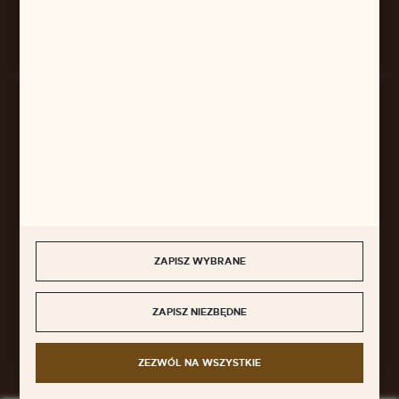
Rozpocznij zwrot produktu:
ODSTĄP OD UMOWY TUTAJ
BEZPIECZNE PŁATNOŚCI
SZYBKA DOSTAWA
ZAPISZ WYBRANE
ZAPISZ NIEZBĘDNE
DOŁĄCZ DO NAS
ZEZWÓL NA WSZYSTKIE