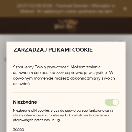
Przejdź do menu.
Przejdź do wyszukiwarki.
Przejdź do treści.
24.07-02.08.2026 - Festiwal Słowian i Wikingów w
Wolinie! W najbliższym czasie spotkacie nas tam!
ZARZĄDZAJ PLIKAMI COOKIE
Strona główna
Produkty
Fibula z Biskupina
Szanujemy Twoją prywatność. Możesz zmienić
ustawienia cookies lub zaakceptować je wszystkie. W
Fibula z Biskupina
dowolnym momencie możesz dokonać zmiany swoich
ustawień.
Niezbędne
Niezbędne pliki cookies służą do prawidłowego funkcjonowania
strony internetowej i umożliwiają Ci komfortowe korzystanie z
oferowanych przez nas usług.
Pliki cookies odpowiadają na podejmowane przez Ciebie działania w
Więcej
celu m.in. dostosowania Twoich ustawień preferencji prywatności,