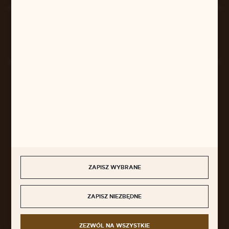
Rozpocznij zwrot produktu:
ODSTĄP OD UMOWY TUTAJ
BEZPIECZNE PŁATNOŚCI
SZYBKA DOSTAWA
ZAPISZ WYBRANE
ZAPISZ NIEZBĘDNE
DOŁĄCZ DO NAS
ZEZWÓL NA WSZYSTKIE