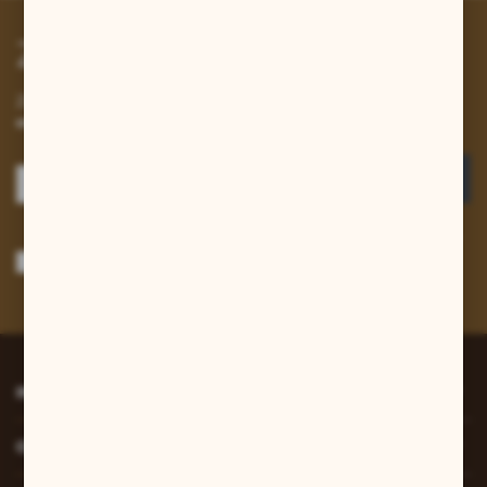
Zapisz się do newslettera
Zapisz się do newslettera na naszym sklepie internetowym i
otrzymuj informacje o nowościach i promocjach.
ZAPISZ SIĘ
Wyrażam zgodę na otrzymywanie drogą elektroniczną na wskazany przeze
mnie adres e-mail informacji dotyczących usług świadczonych przez
Administratora. Zgoda może zostać cofnięta w każdym czasie.
Polityka
prywatności
*
INFORMACJE
O NAS