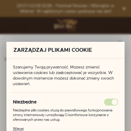
Przejdź do menu.
Przejdź do wyszukiwarki.
Przejdź do treści.
24.07-02.08.2026 - Festiwal Słowian i Wikingów w
Wolinie! W najbliższym czasie spotkacie nas tam!
ZARZĄDZAJ PLIKAMI COOKIE
Strona główna
Produkty
Pierścień puncowany
Szanujemy Twoją prywatność. Możesz zmienić
Pierścień puncowany
ustawienia cookies lub zaakceptować je wszystkie. W
dowolnym momencie możesz dokonać zmiany swoich
ustawień.
Niezbędne
Niezbędne pliki cookies służą do prawidłowego funkcjonowania
strony internetowej i umożliwiają Ci komfortowe korzystanie z
oferowanych przez nas usług.
Pliki cookies odpowiadają na podejmowane przez Ciebie działania w
Więcej
celu m.in. dostosowania Twoich ustawień preferencji prywatności,