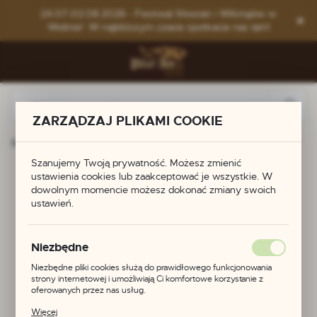
Przejdź do menu.
Przejdź do wyszukiwarki.
Przejdź do treści.
24.07-02.08.2026 - Festiwal Słowian i Wikingów w
Wolinie! W najbliższym czasie spotkacie nas tam!
ZARZĄDZAJ PLIKAMI COOKIE
Strona główna
Produkty
Zapinka wikińska
Szanujemy Twoją prywatność. Możesz zmienić
Zapinka wikińska
ustawienia cookies lub zaakceptować je wszystkie. W
dowolnym momencie możesz dokonać zmiany swoich
ustawień.
Niezbędne
Niezbędne pliki cookies służą do prawidłowego funkcjonowania
strony internetowej i umożliwiają Ci komfortowe korzystanie z
oferowanych przez nas usług.
Pliki cookies odpowiadają na podejmowane przez Ciebie działania w
Więcej
celu m.in. dostosowania Twoich ustawień preferencji prywatności,