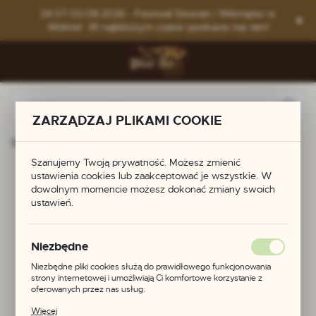
Przejdź do menu.
Przejdź do wyszukiwarki.
Przejdź do treści.
24.07-02.08.2026 - Festiwal Słowian i Wikingów w
Wolinie! W najbliższym czasie spotkacie nas tam!
ZARZĄDZAJ PLIKAMI COOKIE
Strona główna
Produkty
Końcówki do łańcucha
Szanujemy Twoją prywatność. Możesz zmienić
Końcówki do łańcucha
ustawienia cookies lub zaakceptować je wszystkie. W
dowolnym momencie możesz dokonać zmiany swoich
ustawień.
Niezbędne
Niezbędne pliki cookies służą do prawidłowego funkcjonowania
strony internetowej i umożliwiają Ci komfortowe korzystanie z
oferowanych przez nas usług.
Pliki cookies odpowiadają na podejmowane przez Ciebie działania w
Więcej
celu m.in. dostosowania Twoich ustawień preferencji prywatności,