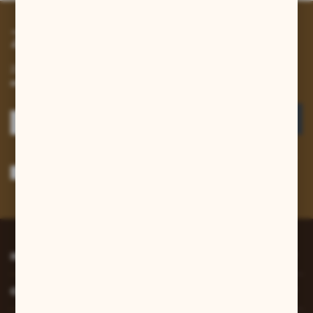
Zapisz się do newslettera
Zapisz się do newslettera na naszym sklepie internetowym i
otrzymuj informacje o nowościach i promocjach.
ZAPISZ SIĘ
Wyrażam zgodę na otrzymywanie drogą elektroniczną na wskazany przeze
mnie adres e-mail informacji dotyczących usług świadczonych przez
Administratora. Zgoda może zostać cofnięta w każdym czasie.
Polityka
prywatności
*
INFORMACJE
O NAS