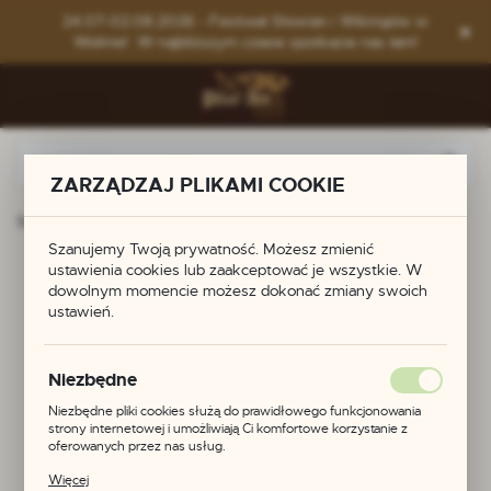
Przejdź do menu.
Przejdź do wyszukiwarki.
Przejdź do treści.
24.07-02.08.2026 - Festiwal Słowian i Wikingów w
Wolinie! W najbliższym czasie spotkacie nas tam!
ZARZĄDZAJ PLIKAMI COOKIE
Strona główna
Produkty
Końcówka do paska
Szanujemy Twoją prywatność. Możesz zmienić
ustawienia cookies lub zaakceptować je wszystkie. W
Końcówka do paska
dowolnym momencie możesz dokonać zmiany swoich
ustawień.
Niezbędne
Niezbędne pliki cookies służą do prawidłowego funkcjonowania
strony internetowej i umożliwiają Ci komfortowe korzystanie z
oferowanych przez nas usług.
Pliki cookies odpowiadają na podejmowane przez Ciebie działania w
Więcej
celu m.in. dostosowania Twoich ustawień preferencji prywatności,