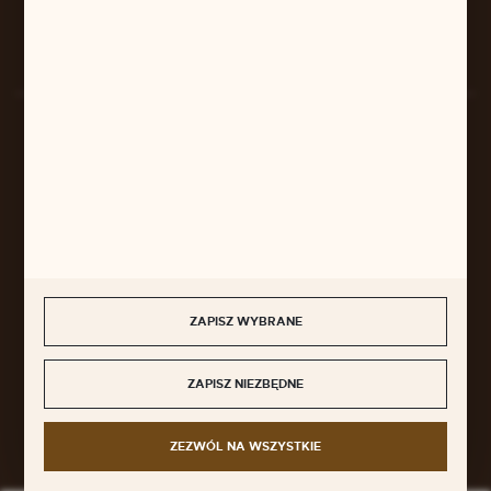
Rozpocznij zwrot produktu:
ODSTĄP OD UMOWY TUTAJ
BEZPIECZNE PŁATNOŚCI
SZYBKA DOSTAWA
ZAPISZ WYBRANE
ZAPISZ NIEZBĘDNE
DOŁĄCZ DO NAS
ZEZWÓL NA WSZYSTKIE