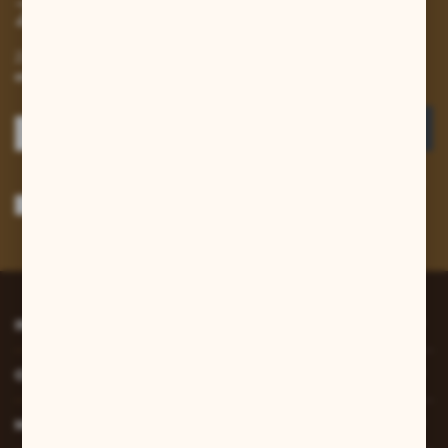
Zapisz się do newslettera
Zapisz się do newslettera na naszym sklepie internetowym i
otrzymuj informacje o nowościach i promocjach.
ZAPISZ SIĘ
Wyrażam zgodę na otrzymywanie drogą elektroniczną na wskazany przeze
mnie adres e-mail informacji dotyczących usług świadczonych przez
Administratora. Zgoda może zostać cofnięta w każdym czasie.
Polityka
prywatności
*
INFORMACJE
O NAS
MOJE KONTO