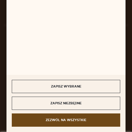
Rozpocznij zwrot produktu:
ODSTĄP OD UMOWY TUTAJ
BEZPIECZNE PŁATNOŚCI
SZYBKA DOSTAWA
ZAPISZ WYBRANE
ZAPISZ NIEZBĘDNE
DOŁĄCZ DO NAS
ZEZWÓL NA WSZYSTKIE