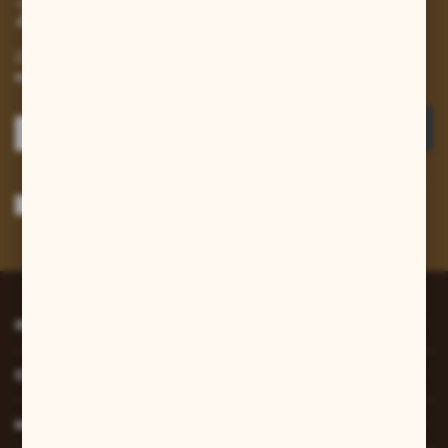
Zapisz się do newslettera
Zapisz się do newslettera na naszym sklepie internetowym i
otrzymuj informacje o nowościach i promocjach.
ZAPISZ SIĘ
Wyrażam zgodę na otrzymywanie drogą elektroniczną na wskazany przeze
mnie adres e-mail informacji dotyczących usług świadczonych przez
Administratora. Zgoda może zostać cofnięta w każdym czasie.
Polityka
prywatności
*
INFORMACJE
O NAS
MOJE KONTO