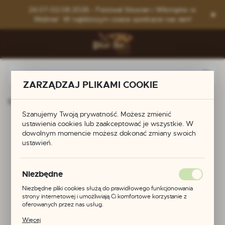
Przejdź do menu.
Przejdź do wyszukiwarki.
Przejdź do treści.
24.07-02.08.2026 - Festiwal Słowian i Wikingów w
Wolinie! W najbliższym czasie spotkacie nas tam!
ZARZĄDZAJ PLIKAMI COOKIE
Strona główna
Produkty
Kolczyki finougryjskie
Szanujemy Twoją prywatność. Możesz zmienić
ustawienia cookies lub zaakceptować je wszystkie. W
Kolczyki finougryjskie
dowolnym momencie możesz dokonać zmiany swoich
ustawień.
Niezbędne
Niezbędne pliki cookies służą do prawidłowego funkcjonowania
strony internetowej i umożliwiają Ci komfortowe korzystanie z
oferowanych przez nas usług.
Pliki cookies odpowiadają na podejmowane przez Ciebie działania w
Więcej
celu m.in. dostosowania Twoich ustawień preferencji prywatności,