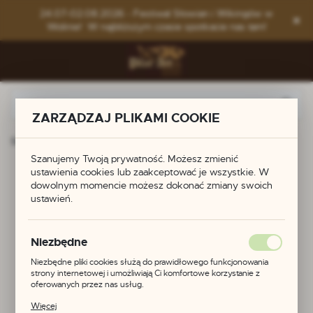
Przejdź do menu.
Przejdź do wyszukiwarki.
Przejdź do treści.
24.07-02.08.2026 - Festiwal Słowian i Wikingów w
Wolinie! W najbliższym czasie spotkacie nas tam!
ZARZĄDZAJ PLIKAMI COOKIE
Strona główna
Produkty
Sprzączka do pasa
Szanujemy Twoją prywatność. Możesz zmienić
ustawienia cookies lub zaakceptować je wszystkie. W
Sprzączka do pasa
dowolnym momencie możesz dokonać zmiany swoich
ustawień.
Niezbędne
Niezbędne pliki cookies służą do prawidłowego funkcjonowania
strony internetowej i umożliwiają Ci komfortowe korzystanie z
oferowanych przez nas usług.
Pliki cookies odpowiadają na podejmowane przez Ciebie działania w
Więcej
celu m.in. dostosowania Twoich ustawień preferencji prywatności,