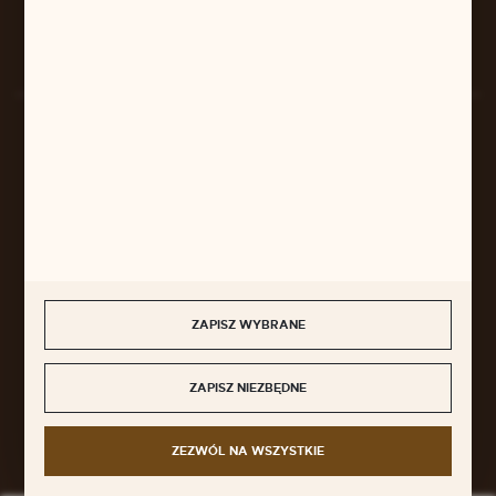
Rozpocznij zwrot produktu:
ODSTĄP OD UMOWY TUTAJ
BEZPIECZNE PŁATNOŚCI
SZYBKA DOSTAWA
ZAPISZ WYBRANE
ZAPISZ NIEZBĘDNE
DOŁĄCZ DO NAS
ZEZWÓL NA WSZYSTKIE