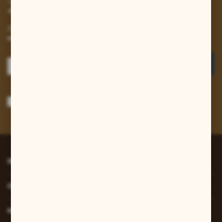
Zapisz się do newslettera
Zapisz się do newslettera na naszym sklepie internetowym i
otrzymuj informacje o nowościach i promocjach.
ZAPISZ SIĘ
Wyrażam zgodę na otrzymywanie drogą elektroniczną na wskazany przeze
mnie adres e-mail informacji dotyczących usług świadczonych przez
Administratora. Zgoda może zostać cofnięta w każdym czasie.
Polityka
prywatności
*
INFORMACJE
O NAS
MOJE KONTO