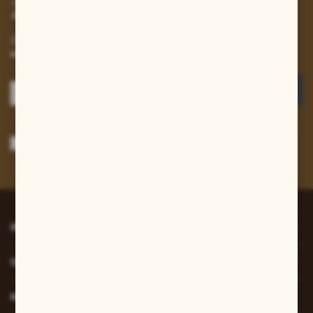
Zapisz się do newslettera
Zapisz się do newslettera na naszym sklepie internetowym i
otrzymuj informacje o nowościach i promocjach.
ZAPISZ SIĘ
Wyrażam zgodę na otrzymywanie drogą elektroniczną na wskazany przeze
mnie adres e-mail informacji dotyczących usług świadczonych przez
Administratora. Zgoda może zostać cofnięta w każdym czasie.
Polityka
prywatności
*
INFORMACJE
O NAS
MOJE KONTO