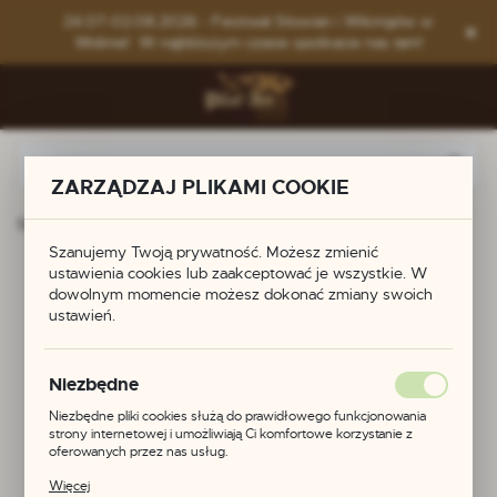
Przejdź do menu.
Przejdź do wyszukiwarki.
Przejdź do treści.
24.07-02.08.2026 - Festiwal Słowian i Wikingów w
Wolinie! W najbliższym czasie spotkacie nas tam!
ZARZĄDZAJ PLIKAMI COOKIE
Strona główna
Produkty
Kabłączki skroniowe
Szanujemy Twoją prywatność. Możesz zmienić
ustawienia cookies lub zaakceptować je wszystkie. W
Kabłączki skroniowe
dowolnym momencie możesz dokonać zmiany swoich
ustawień.
Niezbędne
Niezbędne pliki cookies służą do prawidłowego funkcjonowania
strony internetowej i umożliwiają Ci komfortowe korzystanie z
oferowanych przez nas usług.
Pliki cookies odpowiadają na podejmowane przez Ciebie działania w
Więcej
celu m.in. dostosowania Twoich ustawień preferencji prywatności,