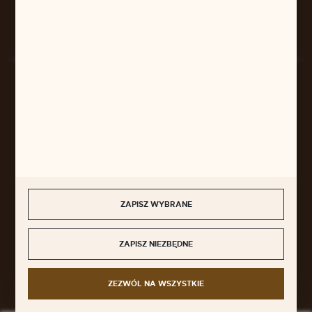
Rozpocznij zwrot produktu:
ODSTĄP OD UMOWY TUTAJ
BEZPIECZNE PŁATNOŚCI
SZYBKA DOSTAWA
ZAPISZ WYBRANE
ZAPISZ NIEZBĘDNE
DOŁĄCZ DO NAS
ZEZWÓL NA WSZYSTKIE