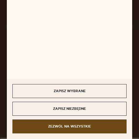
Rozpocznij zwrot produktu:
ODSTĄP OD UMOWY TUTAJ
BEZPIECZNE PŁATNOŚCI
SZYBKA DOSTAWA
ZAPISZ WYBRANE
ZAPISZ NIEZBĘDNE
DOŁĄCZ DO NAS
ZEZWÓL NA WSZYSTKIE