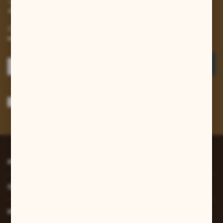
Zapisz się do newslettera
Zapisz się do newslettera na naszym sklepie internetowym i
otrzymuj informacje o nowościach i promocjach.
ZAPISZ SIĘ
Wyrażam zgodę na otrzymywanie drogą elektroniczną na wskazany przeze
mnie adres e-mail informacji dotyczących usług świadczonych przez
Administratora. Zgoda może zostać cofnięta w każdym czasie.
Polityka
prywatności
*
INFORMACJE
O NAS
MOJE KONTO