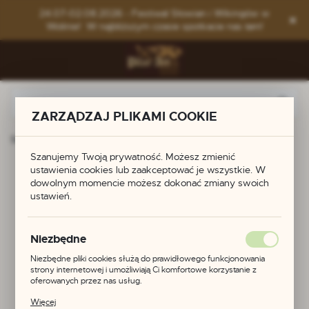
Przejdź do menu.
Przejdź do wyszukiwarki.
Przejdź do treści.
24.07-02.08.2026 - Festiwal Słowian i Wikingów w
Wolinie! W najbliższym czasie spotkacie nas tam!
ZARZĄDZAJ PLIKAMI COOKIE
Strona główna
Produkty
Bransoleta
Szanujemy Twoją prywatność. Możesz zmienić
ustawienia cookies lub zaakceptować je wszystkie. W
Bransoleta
dowolnym momencie możesz dokonać zmiany swoich
ustawień.
Niezbędne
Niezbędne pliki cookies służą do prawidłowego funkcjonowania
strony internetowej i umożliwiają Ci komfortowe korzystanie z
oferowanych przez nas usług.
Pliki cookies odpowiadają na podejmowane przez Ciebie działania w
Więcej
celu m.in. dostosowania Twoich ustawień preferencji prywatności,