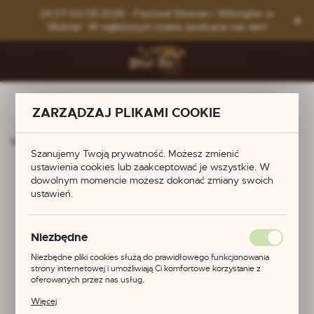
Przejdź do menu.
Przejdź do wyszukiwarki.
Przejdź do treści.
24.07-02.08.2026 - Festiwal Słowian i Wikingów w
Wolinie! W najbliższym czasie spotkacie nas tam!
ZARZĄDZAJ PLIKAMI COOKIE
Strona główna
Produkty
Zawieszka celtycka
Szanujemy Twoją prywatność. Możesz zmienić
ustawienia cookies lub zaakceptować je wszystkie. W
Zawieszka celtycka
dowolnym momencie możesz dokonać zmiany swoich
ustawień.
Niezbędne
Niezbędne pliki cookies służą do prawidłowego funkcjonowania
strony internetowej i umożliwiają Ci komfortowe korzystanie z
oferowanych przez nas usług.
Pliki cookies odpowiadają na podejmowane przez Ciebie działania w
Więcej
celu m.in. dostosowania Twoich ustawień preferencji prywatności,