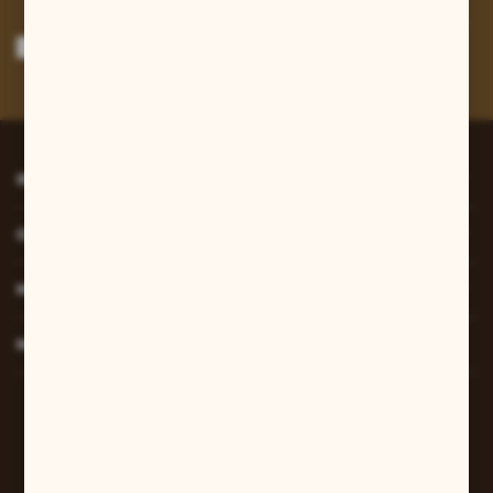
Wyrażam zgodę na otrzymywanie drogą elektroniczną na wskazany przeze
mnie adres e-mail informacji dotyczących usług świadczonych przez
Administratora. Zgoda może zostać cofnięta w każdym czasie.
Polityka
prywatności
*
INFORMACJE
O NAS
MOJE KONTO
MASZ PYTANIE?
W sprawach zamówień:
+48 607 447 690