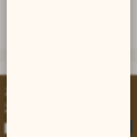
promocyjne mogą pojawić się na stronach podmiotów trzecich lub
firm będących naszymi partnerami oraz innych dostawców usług.
DODAJ DO KOSZYKA
Firmy te działają w charakterze pośredników prezentujących nasze
treści w postaci wiadomości, ofert, komunikatów mediów
społecznościowych.
ZAPYTAJ O PRODUKT
DANE TECHNICZNE
Dane techniczne
Zapisz się do newslettera
Zapisz się do newslettera na naszym sklepie internetowym i
otrzymuj informacje o nowościach i promocjach.
ZAPISZ SIĘ