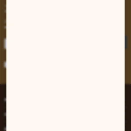
Zapisz się do newslettera
Zapisz się do newslettera na naszym sklepie internetowym i
otrzymuj informacje o nowościach i promocjach.
ZAPISZ SIĘ
Wyrażam zgodę na otrzymywanie drogą elektroniczną na wskazany przeze
mnie adres e-mail informacji dotyczących usług świadczonych przez
Administratora. Zgoda może zostać cofnięta w każdym czasie.
Polityka
prywatności
*
INFORMACJE
O NAS
MOJE KONTO