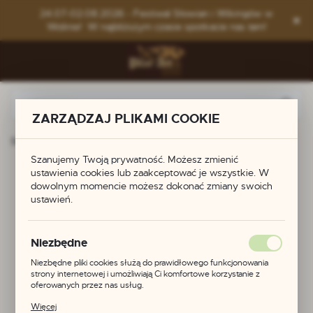
Przejdź do menu.
Przejdź do wyszukiwarki.
Przejdź do treści.
24.07-02.08.2026 - Festiwal Słowian i Wikingów w
Wolinie! W najbliższym czasie spotkacie nas tam!
ZARZĄDZAJ PLIKAMI COOKIE
Strona główna
Produkty
Zapinka skandynawska
Szanujemy Twoją prywatność. Możesz zmienić
Zapinka
ustawienia cookies lub zaakceptować je wszystkie. W
dowolnym momencie możesz dokonać zmiany swoich
ustawień.
skandynawska
Niezbędne
Niezbędne pliki cookies służą do prawidłowego funkcjonowania
strony internetowej i umożliwiają Ci komfortowe korzystanie z
oferowanych przez nas usług.
Pliki cookies odpowiadają na podejmowane przez Ciebie działania w
Więcej
celu m.in. dostosowania Twoich ustawień preferencji prywatności,