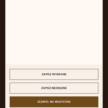
Rozpocznij zwrot produktu:
ODSTĄP OD UMOWY TUTAJ
BEZPIECZNE PŁATNOŚCI
SZYBKA DOSTAWA
ZAPISZ WYBRANE
ZAPISZ NIEZBĘDNE
DOŁĄCZ DO NAS
ZEZWÓL NA WSZYSTKIE