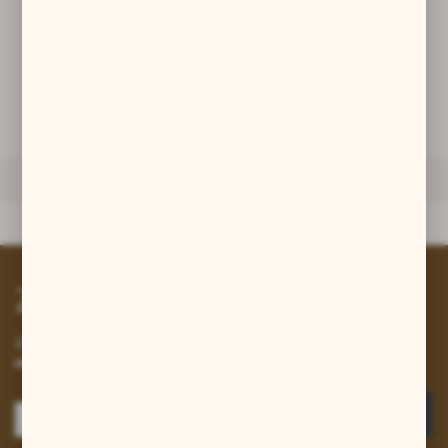
promocyjne mogą pojawić się na stronach podmiotów trzecich lub
firm będących naszymi partnerami oraz innych dostawców usług.
DODAJ DO KOSZYKA
Firmy te działają w charakterze pośredników prezentujących nasze
treści w postaci wiadomości, ofert, komunikatów mediów
społecznościowych.
ZAPYTAJ O PRODUKT
DANE TECHNICZNE
Dane techniczne
Zapisz się do newslettera
Zapisz się do newslettera na naszym sklepie internetowym i
otrzymuj informacje o nowościach i promocjach.
ZAPISZ SIĘ