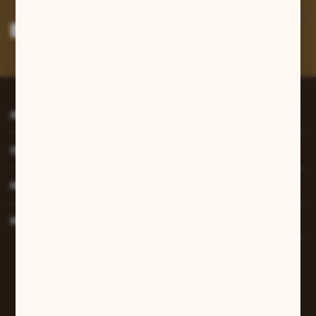
Wyrażam zgodę na otrzymywanie drogą elektroniczną na wskazany przeze
mnie adres e-mail informacji dotyczących usług świadczonych przez
Administratora. Zgoda może zostać cofnięta w każdym czasie.
Polityka
prywatności
*
INFORMACJE
O NAS
MOJE KONTO
MASZ PYTANIE?
W sprawach zamówień:
+48 607 447 690