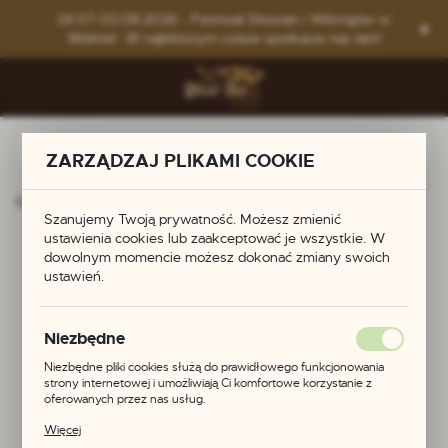
Przejdź do menu.
Przejdź do wyszukiwarki.
Przejdź do treści.
24.07-02.08.2026 - Festiwal Słowian i Wikingów w
Wolinie! W najbliższym czasie spotkacie nas tam!
ZARZĄDZAJ PLIKAMI COOKIE
Strona główna
Produkty
Zapinka celtycka
Szanujemy Twoją prywatność. Możesz zmienić
ustawienia cookies lub zaakceptować je wszystkie. W
Zapinka celtycka
dowolnym momencie możesz dokonać zmiany swoich
ustawień.
Niezbędne
Niezbędne pliki cookies służą do prawidłowego funkcjonowania
strony internetowej i umożliwiają Ci komfortowe korzystanie z
oferowanych przez nas usług.
Pliki cookies odpowiadają na podejmowane przez Ciebie działania w
Więcej
celu m.in. dostosowania Twoich ustawień preferencji prywatności,