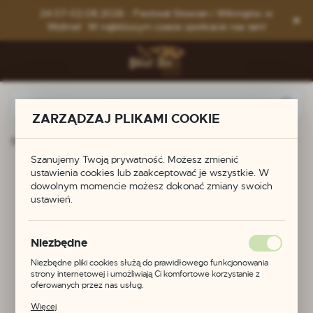
Przejdź do menu.
Przejdź do wyszukiwarki.
Przejdź do treści.
24.07-02.08.2026 - Festiwal Słowian i Wikingów w
Wolinie! W najbliższym czasie spotkacie nas tam!
ZARZĄDZAJ PLIKAMI COOKIE
Strona główna
Produkty
Końcówka do rogu
Szanujemy Twoją prywatność. Możesz zmienić
Końcówka do rogu
ustawienia cookies lub zaakceptować je wszystkie. W
dowolnym momencie możesz dokonać zmiany swoich
ustawień.
Niezbędne
Niezbędne pliki cookies służą do prawidłowego funkcjonowania
strony internetowej i umożliwiają Ci komfortowe korzystanie z
oferowanych przez nas usług.
Pliki cookies odpowiadają na podejmowane przez Ciebie działania w
Więcej
celu m.in. dostosowania Twoich ustawień preferencji prywatności,