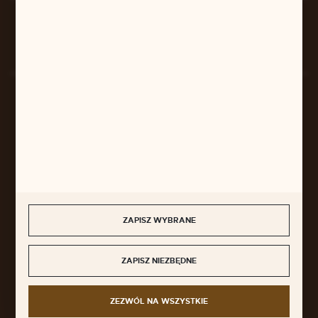
Rozpocznij zwrot produktu:
ODSTĄP OD UMOWY TUTAJ
BEZPIECZNE PŁATNOŚCI
SZYBKA DOSTAWA
ZAPISZ WYBRANE
ZAPISZ NIEZBĘDNE
DOŁĄCZ DO NAS
ZEZWÓL NA WSZYSTKIE