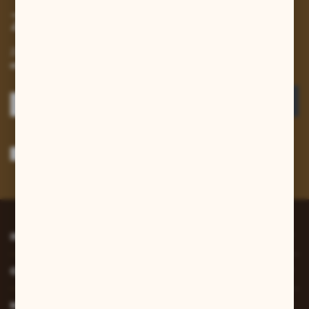
Zapisz się do newslettera
Zapisz się do newslettera na naszym sklepie internetowym i
otrzymuj informacje o nowościach i promocjach.
ZAPISZ SIĘ
Wyrażam zgodę na otrzymywanie drogą elektroniczną na wskazany przeze
mnie adres e-mail informacji dotyczących usług świadczonych przez
Administratora. Zgoda może zostać cofnięta w każdym czasie.
Polityka
prywatności
*
INFORMACJE
O NAS
MOJE KONTO