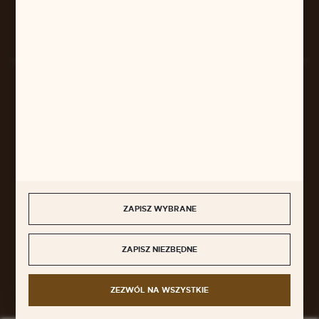
Rozpocznij zwrot produktu:
ODSTĄP OD UMOWY TUTAJ
BEZPIECZNE PŁATNOŚCI
SZYBKA DOSTAWA
ZAPISZ WYBRANE
ZAPISZ NIEZBĘDNE
DOŁĄCZ DO NAS
ZEZWÓL NA WSZYSTKIE