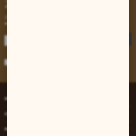
Zapisz się do newslettera
Zapisz się do newslettera na naszym sklepie internetowym i
otrzymuj informacje o nowościach i promocjach.
ZAPISZ SIĘ
Wyrażam zgodę na otrzymywanie drogą elektroniczną na wskazany przeze
mnie adres e-mail informacji dotyczących usług świadczonych przez
Administratora. Zgoda może zostać cofnięta w każdym czasie.
Polityka
prywatności
*
INFORMACJE
O NAS
MOJE KONTO