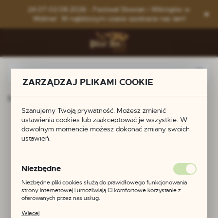
Przejdź do menu.
Przejdź do wyszukiwarki.
Przejdź do treści.
24.07-02.08.2026 - Festiwal Słowian i Wikingów w
Wolinie! W najbliższym czasie spotkacie nas tam!
ZARZĄDZAJ PLIKAMI COOKIE
Strona główna
Produkty
Zapinki do krajek
Szanujemy Twoją prywatność. Możesz zmienić
ustawienia cookies lub zaakceptować je wszystkie. W
Zapinki do krajek
dowolnym momencie możesz dokonać zmiany swoich
ustawień.
Niezbędne
Niezbędne pliki cookies służą do prawidłowego funkcjonowania
strony internetowej i umożliwiają Ci komfortowe korzystanie z
oferowanych przez nas usług.
Pliki cookies odpowiadają na podejmowane przez Ciebie działania w
Więcej
celu m.in. dostosowania Twoich ustawień preferencji prywatności,