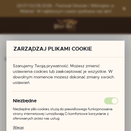
Przejdź do menu.
Przejdź do wyszukiwarki.
Przejdź do treści.
24.07-02.08.2026 - Festiwal Słowian i Wikingów w
Wolinie! W najbliższym czasie spotkacie nas tam!
ZARZĄDZAJ PLIKAMI COOKIE
Strona główna
Produkty
Zawieszka - Walkiria
Szanujemy Twoją prywatność. Możesz zmienić
ustawienia cookies lub zaakceptować je wszystkie. W
Zawieszka - Walkiria
dowolnym momencie możesz dokonać zmiany swoich
ustawień.
Niezbędne
Niezbędne pliki cookies służą do prawidłowego funkcjonowania
strony internetowej i umożliwiają Ci komfortowe korzystanie z
oferowanych przez nas usług.
Pliki cookies odpowiadają na podejmowane przez Ciebie działania w
Więcej
celu m.in. dostosowania Twoich ustawień preferencji prywatności,