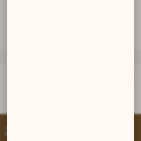
zwyczajów dotyczących przeglądanej witryny internetowej. Treści
promocyjne mogą pojawić się na stronach podmiotów trzecich lub
firm będących naszymi partnerami oraz innych dostawców usług.
DODAJ DO KOSZYKA
Firmy te działają w charakterze pośredników prezentujących nasze
treści w postaci wiadomości, ofert, komunikatów mediów
społecznościowych.
ZAPYTAJ O PRODUKT
OPIS PRODUKTU
Opis produktu
Zawieszka - Walkiria, Skandynawia, Xw.
Zapisz się do newslettera