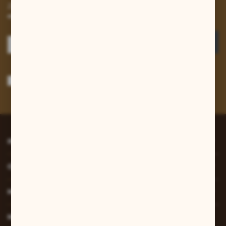
Zapisz się do newslettera na naszym sklepie internetowym i
otrzymuj informacje o nowościach i promocjach.
ZAPISZ SIĘ
Wyrażam zgodę na otrzymywanie drogą elektroniczną na wskazany przeze
mnie adres e-mail informacji dotyczących usług świadczonych przez
Administratora. Zgoda może zostać cofnięta w każdym czasie.
Polityka
prywatności
*
INFORMACJE
O NAS
MOJE KONTO
MASZ PYTANIE?