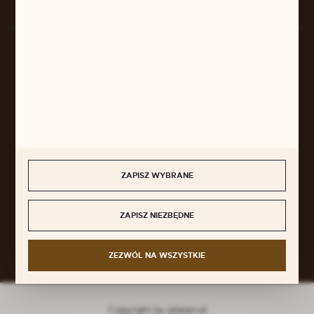
BEZPIECZNE PŁATNOŚCI
SZYBKA DOSTAWA
ZAPISZ WYBRANE
DOŁĄCZ DO NAS
ZAPISZ NIEZBĘDNE
ZEZWÓL NA WSZYSTKIE
Copyright by pilarart.pl