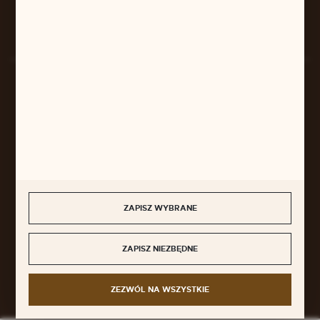
Rozpocznij zwrot produktu:
ODSTĄP OD UMOWY TUTAJ
BEZPIECZNE PŁATNOŚCI
SZYBKA DOSTAWA
ZAPISZ WYBRANE
ZAPISZ NIEZBĘDNE
DOŁĄCZ DO NAS
ZEZWÓL NA WSZYSTKIE