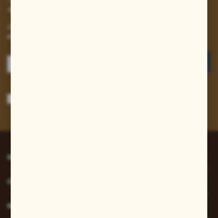
Zapisz się do newslettera
Zapisz się do newslettera na naszym sklepie internetowym i
otrzymuj informacje o nowościach i promocjach.
ZAPISZ SIĘ
Wyrażam zgodę na otrzymywanie drogą elektroniczną na wskazany przeze
mnie adres e-mail informacji dotyczących usług świadczonych przez
Administratora. Zgoda może zostać cofnięta w każdym czasie.
Polityka
prywatności
*
INFORMACJE
O NAS
MOJE KONTO