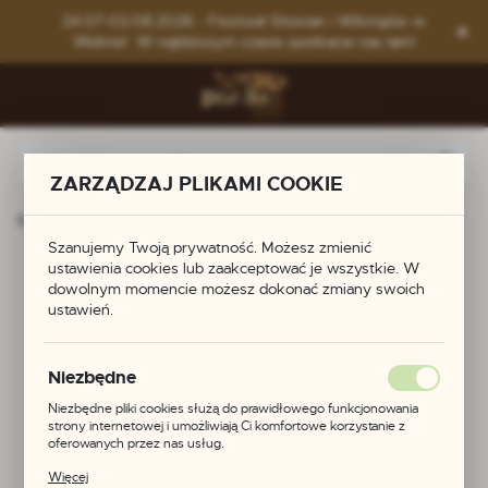
Przejdź do menu.
Przejdź do wyszukiwarki.
Przejdź do treści.
24.07-02.08.2026 - Festiwal Słowian i Wikingów w
Wolinie! W najbliższym czasie spotkacie nas tam!
ZARZĄDZAJ PLIKAMI COOKIE
Strona główna
Produkty
Zapinka - brosza trójlistna
Szanujemy Twoją prywatność. Możesz zmienić
ustawienia cookies lub zaakceptować je wszystkie. W
Zapinka - brosza
dowolnym momencie możesz dokonać zmiany swoich
ustawień.
trójlistna
Niezbędne
Niezbędne pliki cookies służą do prawidłowego funkcjonowania
strony internetowej i umożliwiają Ci komfortowe korzystanie z
oferowanych przez nas usług.
Pliki cookies odpowiadają na podejmowane przez Ciebie działania w
Więcej
celu m.in. dostosowania Twoich ustawień preferencji prywatności,