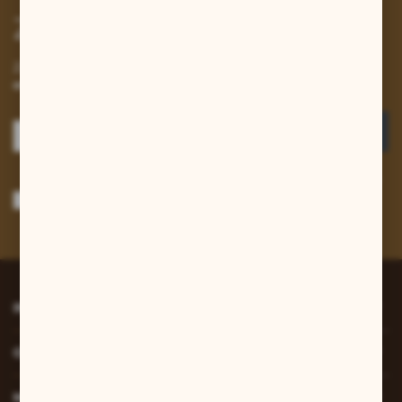
Zapisz się do newslettera
Zapisz się do newslettera na naszym sklepie internetowym i
otrzymuj informacje o nowościach i promocjach.
ZAPISZ SIĘ
Wyrażam zgodę na otrzymywanie drogą elektroniczną na wskazany przeze
mnie adres e-mail informacji dotyczących usług świadczonych przez
Administratora. Zgoda może zostać cofnięta w każdym czasie.
Polityka
prywatności
*
INFORMACJE
O NAS
MOJE KONTO