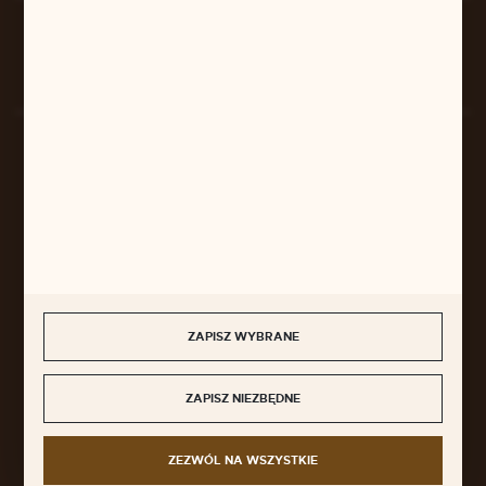
Rozpocznij zwrot produktu:
ODSTĄP OD UMOWY TUTAJ
BEZPIECZNE PŁATNOŚCI
SZYBKA DOSTAWA
ZAPISZ WYBRANE
ZAPISZ NIEZBĘDNE
DOŁĄCZ DO NAS
ZEZWÓL NA WSZYSTKIE