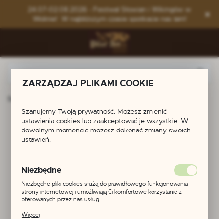
Przejdź do menu.
Przejdź do wyszukiwarki.
Przejdź do treści.
24.07-02.08.2026 - Festiwal Słowian i Wikingów w
Wolinie! W najbliższym czasie spotkacie nas tam!
ZARZĄDZAJ PLIKAMI COOKIE
Strona główna
Produkty
Podwieszka do pasa
Szanujemy Twoją prywatność. Możesz zmienić
Podwieszka do pasa
ustawienia cookies lub zaakceptować je wszystkie. W
dowolnym momencie możesz dokonać zmiany swoich
ustawień.
POLECAMY
Niezbędne
Niezbędne pliki cookies służą do prawidłowego funkcjonowania
strony internetowej i umożliwiają Ci komfortowe korzystanie z
oferowanych przez nas usług.
Pliki cookies odpowiadają na podejmowane przez Ciebie działania w
Więcej
celu m.in. dostosowania Twoich ustawień preferencji prywatności,