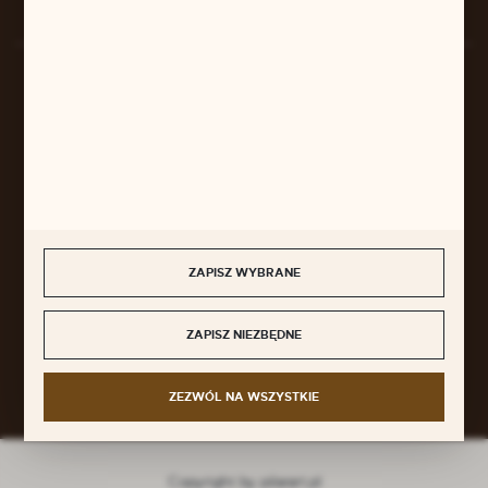
BEZPIECZNE PŁATNOŚCI
SZYBKA DOSTAWA
ZAPISZ WYBRANE
DOŁĄCZ DO NAS
ZAPISZ NIEZBĘDNE
ZEZWÓL NA WSZYSTKIE
Copyright by pilarart.pl