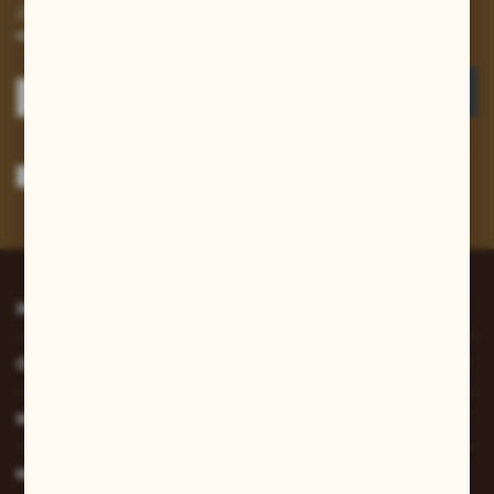
Zapisz się do newslettera na naszym sklepie internetowym i
otrzymuj informacje o nowościach i promocjach.
ZAPISZ SIĘ
Wyrażam zgodę na otrzymywanie drogą elektroniczną na wskazany przeze
mnie adres e-mail informacji dotyczących usług świadczonych przez
Administratora. Zgoda może zostać cofnięta w każdym czasie.
Polityka
prywatności
*
INFORMACJE
O NAS
MOJE KONTO
MASZ PYTANIE?