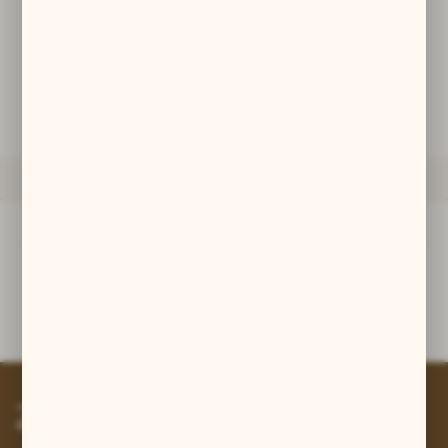
zwyczajów dotyczących przeglądanej witryny internetowej. Treści
promocyjne mogą pojawić się na stronach podmiotów trzecich lub
firm będących naszymi partnerami oraz innych dostawców usług.
DODAJ DO KOSZYKA
Firmy te działają w charakterze pośredników prezentujących nasze
treści w postaci wiadomości, ofert, komunikatów mediów
społecznościowych.
ZAPYTAJ O PRODUKT
OPIS PRODUKTU
Opis produktu
Szpila Gotów, znaleziona w Polsce, VIIIw.
Zapisz się do newslettera