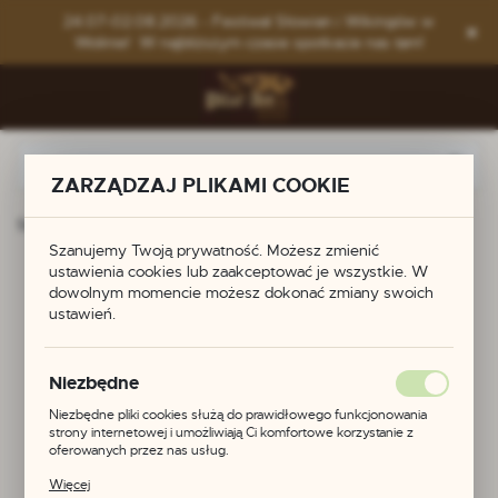
Przejdź do menu.
Przejdź do wyszukiwarki.
Przejdź do treści.
24.07-02.08.2026 - Festiwal Słowian i Wikingów w
Wolinie! W najbliższym czasie spotkacie nas tam!
ZARZĄDZAJ PLIKAMI COOKIE
Strona główna
Produkty
Szpila Gotów
Szanujemy Twoją prywatność. Możesz zmienić
ustawienia cookies lub zaakceptować je wszystkie. W
Szpila Gotów
dowolnym momencie możesz dokonać zmiany swoich
ustawień.
Niezbędne
Niezbędne pliki cookies służą do prawidłowego funkcjonowania
strony internetowej i umożliwiają Ci komfortowe korzystanie z
oferowanych przez nas usług.
Pliki cookies odpowiadają na podejmowane przez Ciebie działania w
Więcej
celu m.in. dostosowania Twoich ustawień preferencji prywatności,