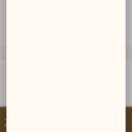
zwyczajów dotyczących przeglądanej witryny internetowej. Treści
promocyjne mogą pojawić się na stronach podmiotów trzecich lub
firm będących naszymi partnerami oraz innych dostawców usług.
DODAJ DO KOSZYKA
Firmy te działają w charakterze pośredników prezentujących nasze
treści w postaci wiadomości, ofert, komunikatów mediów
społecznościowych.
ZAPYTAJ O PRODUKT
OPIS PRODUKTU
Opis produktu
Symbol rozwoju wnętrza - osobowości człowieka.
Zapisz się do newslettera