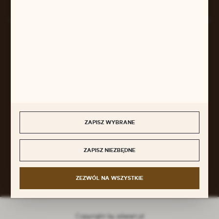
BEZPIECZNE PŁATNOŚCI
SZYBKA DOSTAWA
ZAPISZ WYBRANE
DOŁĄCZ DO NAS
ZAPISZ NIEZBĘDNE
ZEZWÓL NA WSZYSTKIE
Copyright by pilarart.pl