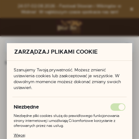
Przejdź do menu.
Przejdź do wyszukiwarki.
Przejdź do treści.
24.07-02.08.2026 - Festiwal Słowian i Wikingów w
Wolinie! W najbliższym czasie spotkacie nas tam!
ZARZĄDZAJ PLIKAMI COOKIE
Strona główna
Produkty
Sowa
Szanujemy Twoją prywatność. Możesz zmienić
ustawienia cookies lub zaakceptować je wszystkie. W
Sowa
dowolnym momencie możesz dokonać zmiany swoich
ustawień.
Niezbędne
Niezbędne pliki cookies służą do prawidłowego funkcjonowania
strony internetowej i umożliwiają Ci komfortowe korzystanie z
oferowanych przez nas usług.
Pliki cookies odpowiadają na podejmowane przez Ciebie działania w
Więcej
celu m.in. dostosowania Twoich ustawień preferencji prywatności,