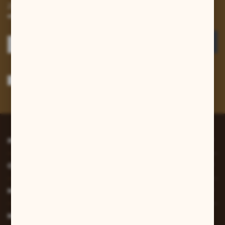
Zapisz się do newslettera na naszym sklepie internetowym i
otrzymuj informacje o nowościach i promocjach.
ZAPISZ SIĘ
Wyrażam zgodę na otrzymywanie drogą elektroniczną na wskazany przeze
mnie adres e-mail informacji dotyczących usług świadczonych przez
Administratora. Zgoda może zostać cofnięta w każdym czasie.
Polityka
prywatności
*
INFORMACJE
O NAS
MOJE KONTO
MASZ PYTANIE?