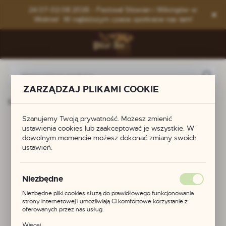
Przejdź do menu.
Przejdź do wyszukiwarki.
Przejdź do treści.
24.07-02.08.2026 - Festiwal Słowian i Wikingów w
Wolinie! W najbliższym czasie spotkacie nas tam!
ZARZĄDZAJ PLIKAMI COOKIE
Strona główna
Produkty
Komplet okuć do pasa
Szanujemy Twoją prywatność. Możesz zmienić
Komplet okuć do pasa
ustawienia cookies lub zaakceptować je wszystkie. W
dowolnym momencie możesz dokonać zmiany swoich
ustawień.
Niezbędne
Niezbędne pliki cookies służą do prawidłowego funkcjonowania
strony internetowej i umożliwiają Ci komfortowe korzystanie z
oferowanych przez nas usług.
Pliki cookies odpowiadają na podejmowane przez Ciebie działania w
Więcej