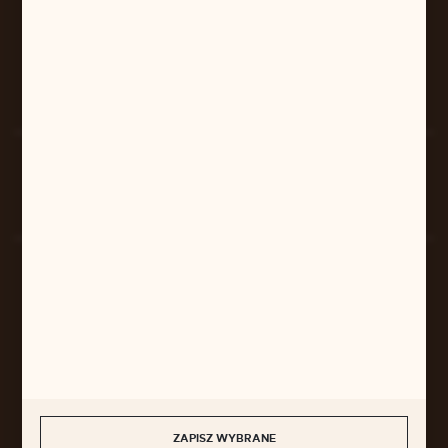
pilarart@poczta.onet.pl
FORMULARZ KONTAKTOWY
Rozpocznij zwrot produktu:
ODSTĄP OD UMOWY TUTAJ
BEZPIECZNE PŁATNOŚCI
SZYBKA DOSTAWA
ZAPISZ WYBRANE