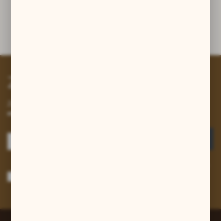
Dane techniczne
Zapisz się do newslettera
Zapisz się do newslettera na naszym sklepie internetowym i
otrzymuj informacje o nowościach i promocjach.
ZAPISZ SIĘ
Wyrażam zgodę na otrzymywanie drogą elektroniczną na wskazany przeze
mnie adres e-mail informacji dotyczących usług świadczonych przez
Administratora. Zgoda może zostać cofnięta w każdym czasie.
Polityka
prywatności
*