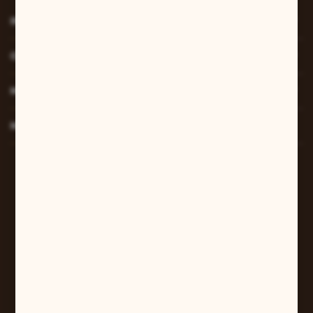
INFORMACJE
O NAS
MOJE KONTO
MASZ PYTANIE?
W sprawach zamówień:
+48 607 447 690
sklep@pilarart.pl
Grzegorz Pilarczyk
ul. Kcyńska 5
61-046 Poznań
+48 601 579 331