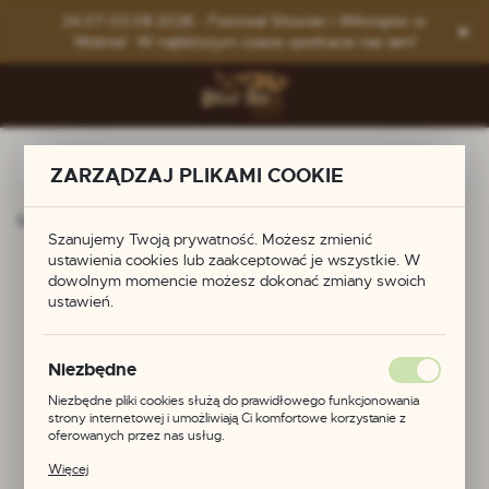
Przejdź do menu.
Przejdź do wyszukiwarki.
Przejdź do treści.
24.07-02.08.2026 - Festiwal Słowian i Wikingów w
Wolinie! W najbliższym czasie spotkacie nas tam!
ZARZĄDZAJ PLIKAMI COOKIE
Strona główna
Produkty
Młot Thora
Szanujemy Twoją prywatność. Możesz zmienić
ustawienia cookies lub zaakceptować je wszystkie. W
Młot Thora
dowolnym momencie możesz dokonać zmiany swoich
ustawień.
Niezbędne
Niezbędne pliki cookies służą do prawidłowego funkcjonowania
strony internetowej i umożliwiają Ci komfortowe korzystanie z
oferowanych przez nas usług.
Pliki cookies odpowiadają na podejmowane przez Ciebie działania w
Więcej
celu m.in. dostosowania Twoich ustawień preferencji prywatności,