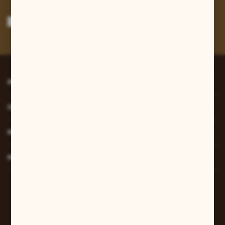
Wyrażam zgodę na otrzymywanie drogą elektroniczną na wskazany przeze
mnie adres e-mail informacji dotyczących usług świadczonych przez
Administratora. Zgoda może zostać cofnięta w każdym czasie.
Polityka
prywatności
*
INFORMACJE
O NAS
MOJE KONTO
MASZ PYTANIE?
W sprawach zamówień:
+48 607 447 690