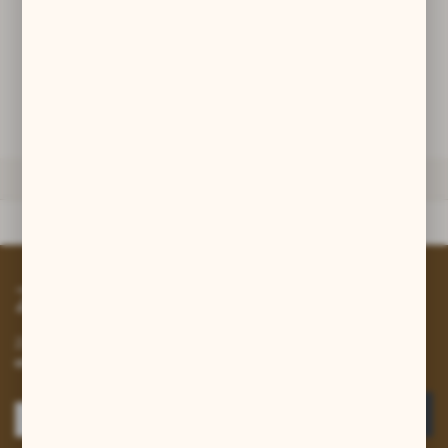
promocyjne mogą pojawić się na stronach podmiotów trzecich lub
firm będących naszymi partnerami oraz innych dostawców usług.
DODAJ DO KOSZYKA
Firmy te działają w charakterze pośredników prezentujących nasze
treści w postaci wiadomości, ofert, komunikatów mediów
społecznościowych.
ZAPYTAJ O PRODUKT
DANE TECHNICZNE
Dane techniczne
Zapisz się do newslettera
Zapisz się do newslettera na naszym sklepie internetowym i
otrzymuj informacje o nowościach i promocjach.
ZAPISZ SIĘ