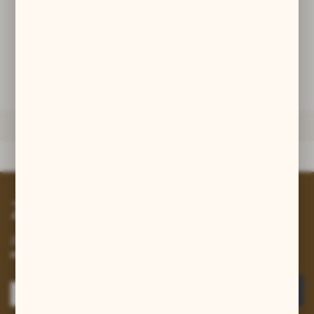
promocyjne mogą pojawić się na stronach podmiotów trzecich lub
firm będących naszymi partnerami oraz innych dostawców usług.
DODAJ DO KOSZYKA
Firmy te działają w charakterze pośredników prezentujących nasze
treści w postaci wiadomości, ofert, komunikatów mediów
społecznościowych.
ZAPYTAJ O PRODUKT
DANE TECHNICZNE
Dane techniczne
Zapisz się do newslettera
Zapisz się do newslettera na naszym sklepie internetowym i
otrzymuj informacje o nowościach i promocjach.
ZAPISZ SIĘ