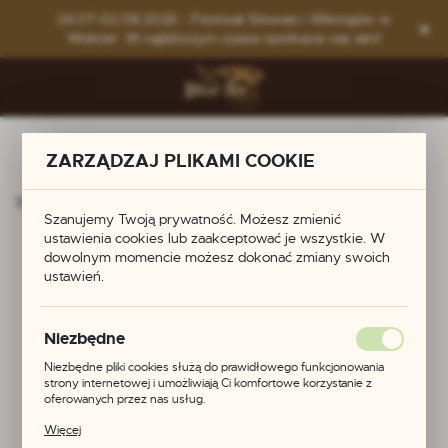
Przejdź do menu.
Przejdź do wyszukiwarki.
Przejdź do treści.
24.07-02.08.2026 - Festiwal Słowian i Wikingów w
Wolinie! W najbliższym czasie spotkacie nas tam!
ZARZĄDZAJ PLIKAMI COOKIE
Strona główna
Produkty
Pierścień celtycki
Szanujemy Twoją prywatność. Możesz zmienić
ustawienia cookies lub zaakceptować je wszystkie. W
Pierścień celtycki
dowolnym momencie możesz dokonać zmiany swoich
ustawień.
Niezbędne
Niezbędne pliki cookies służą do prawidłowego funkcjonowania
strony internetowej i umożliwiają Ci komfortowe korzystanie z
oferowanych przez nas usług.
Pliki cookies odpowiadają na podejmowane przez Ciebie działania w
Więcej
celu m.in. dostosowania Twoich ustawień preferencji prywatności,