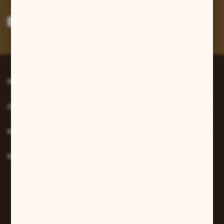
Wyrażam zgodę na otrzymywanie drogą elektroniczną na wskazany przeze
mnie adres e-mail informacji dotyczących usług świadczonych przez
Administratora. Zgoda może zostać cofnięta w każdym czasie.
Polityka
prywatności
*
INFORMACJE
O NAS
MOJE KONTO
MASZ PYTANIE?
W sprawach zamówień:
+48 607 447 690