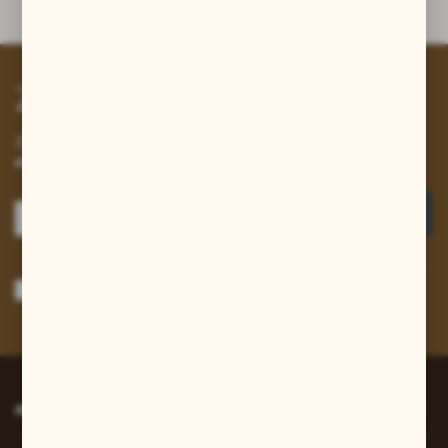
Dane techniczne
Zapisz się do newslettera
Zapisz się do newslettera na naszym sklepie internetowym i
otrzymuj informacje o nowościach i promocjach.
ZAPISZ SIĘ
Wyrażam zgodę na otrzymywanie drogą elektroniczną na wskazany przeze
mnie adres e-mail informacji dotyczących usług świadczonych przez
Administratora. Zgoda może zostać cofnięta w każdym czasie.
Polityka
prywatności
*
INFORMACJE