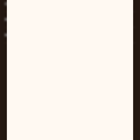
O NAS
MOJE KONTO
MASZ PYTANIE?
W sprawach zamówień:
+48 607 447 690
sklep@pilarart.pl
Grzegorz Pilarczyk
ul. Kcyńska 5
61-046 Poznań
+48 601 579 331
pilarart@poczta.onet.pl
FORMULARZ KONTAKTOWY