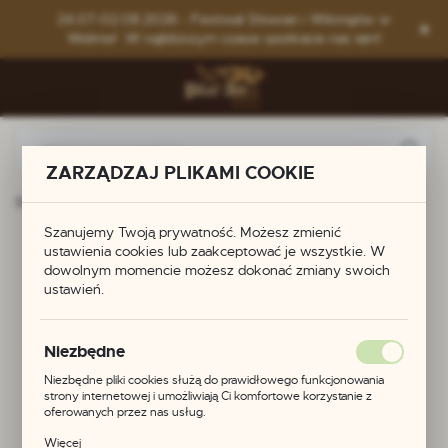
Przejdź do menu.
Przejdź do wyszukiwarki.
Przejdź do treści.
24.07-02.08.2026 - Festiwal Słowian i Wikingów w
Wolinie! W najbliższym czasie spotkacie nas tam!
ZARZĄDZAJ PLIKAMI COOKIE
Strona główna
Produkty
Brosza z Trondheim
Szanujemy Twoją prywatność. Możesz zmienić
Brosza z Trondheim
ustawienia cookies lub zaakceptować je wszystkie. W
dowolnym momencie możesz dokonać zmiany swoich
ustawień.
POLECAMY
Niezbędne
Niezbędne pliki cookies służą do prawidłowego funkcjonowania
strony internetowej i umożliwiają Ci komfortowe korzystanie z
oferowanych przez nas usług.
Pliki cookies odpowiadają na podejmowane przez Ciebie działania w
Więcej