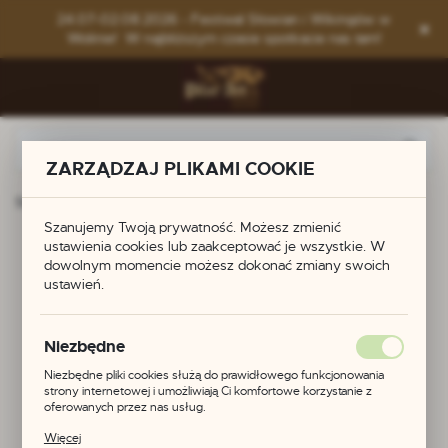
Przejdź do menu.
Przejdź do wyszukiwarki.
Przejdź do treści.
24.07-02.08.2026 - Festiwal Słowian i Wikingów w
Wolinie! W najbliższym czasie spotkacie nas tam!
ZARZĄDZAJ PLIKAMI COOKIE
Strona główna
Produkty
Figurka Freya
Szanujemy Twoją prywatność. Możesz zmienić
ustawienia cookies lub zaakceptować je wszystkie. W
Figurka Freya
dowolnym momencie możesz dokonać zmiany swoich
ustawień.
Niezbędne
Niezbędne pliki cookies służą do prawidłowego funkcjonowania
strony internetowej i umożliwiają Ci komfortowe korzystanie z
oferowanych przez nas usług.
Pliki cookies odpowiadają na podejmowane przez Ciebie działania w
Więcej
celu m.in. dostosowania Twoich ustawień preferencji prywatności,