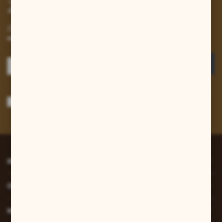
Zapisz się do newslettera
Zapisz się do newslettera na naszym sklepie internetowym i
otrzymuj informacje o nowościach i promocjach.
ZAPISZ SIĘ
Wyrażam zgodę na otrzymywanie drogą elektroniczną na wskazany przeze
mnie adres e-mail informacji dotyczących usług świadczonych przez
Administratora. Zgoda może zostać cofnięta w każdym czasie.
Polityka
prywatności
*
INFORMACJE
O NAS
MOJE KONTO