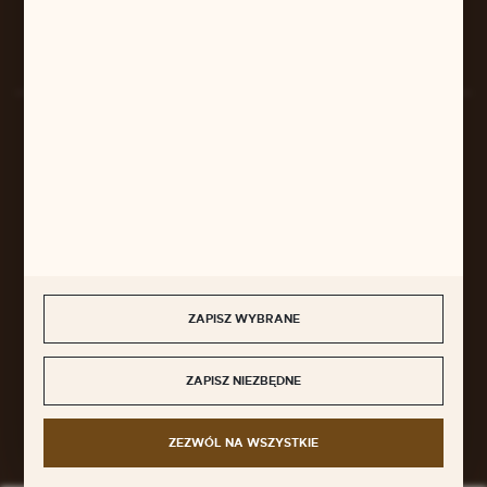
Rozpocznij zwrot produktu:
ODSTĄP OD UMOWY TUTAJ
BEZPIECZNE PŁATNOŚCI
SZYBKA DOSTAWA
ZAPISZ WYBRANE
ZAPISZ NIEZBĘDNE
DOŁĄCZ DO NAS
ZEZWÓL NA WSZYSTKIE