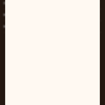
O NAS
MOJE KONTO
MASZ PYTANIE?
W sprawach zamówień:
+48 607 447 690
sklep@pilarart.pl
Grzegorz Pilarczyk
ul. Kcyńska 5
61-046 Poznań
+48 601 579 331
pilarart@poczta.onet.pl
FORMULARZ KONTAKTOWY