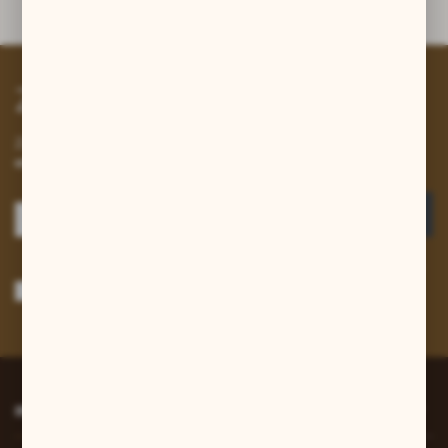
Dane techniczne
Zapisz się do newslettera
Zapisz się do newslettera na naszym sklepie internetowym i
otrzymuj informacje o nowościach i promocjach.
ZAPISZ SIĘ
Wyrażam zgodę na otrzymywanie drogą elektroniczną na wskazany przeze
mnie adres e-mail informacji dotyczących usług świadczonych przez
Administratora. Zgoda może zostać cofnięta w każdym czasie.
Polityka
prywatności
*
INFORMACJE