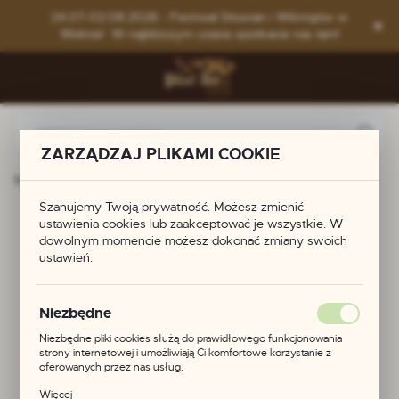
Przejdź do menu.
Przejdź do wyszukiwarki.
Przejdź do treści.
24.07-02.08.2026 - Festiwal Słowian i Wikingów w
Wolinie! W najbliższym czasie spotkacie nas tam!
ZARZĄDZAJ PLIKAMI COOKIE
Strona główna
Produkty
Grzywna/torques z brązu
Szanujemy Twoją prywatność. Możesz zmienić
Grzywna/torques z
ustawienia cookies lub zaakceptować je wszystkie. W
dowolnym momencie możesz dokonać zmiany swoich
ustawień.
brązu
Niezbędne
Niezbędne pliki cookies służą do prawidłowego funkcjonowania
strony internetowej i umożliwiają Ci komfortowe korzystanie z
oferowanych przez nas usług.
Pliki cookies odpowiadają na podejmowane przez Ciebie działania w
Więcej