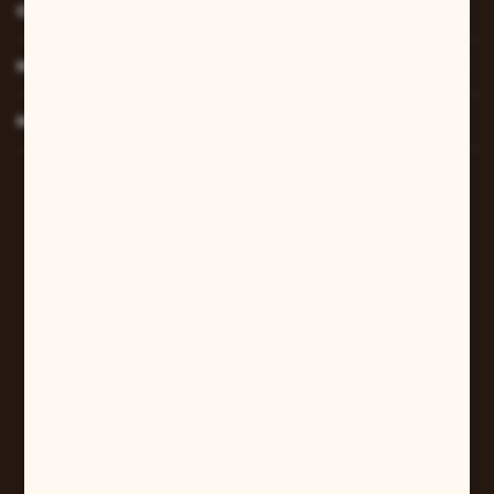
O NAS
MOJE KONTO
MASZ PYTANIE?
W sprawach zamówień:
+48 607 447 690
sklep@pilarart.pl
Grzegorz Pilarczyk
ul. Kcyńska 5
61-046 Poznań
+48 601 579 331
pilarart@poczta.onet.pl
FORMULARZ KONTAKTOWY