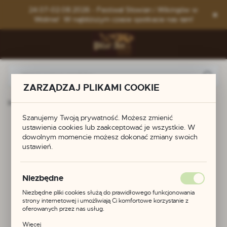
Przejdź do menu.
Przejdź do wyszukiwarki.
Przejdź do treści.
24.07-02.08.2026 - Festiwal Słowian i Wikingów w
Wolinie! W najbliższym czasie spotkacie nas tam!
ZARZĄDZAJ PLIKAMI COOKIE
 główna
Produkty
Końcówka do pasa z Gammertingen
Szanujemy Twoją prywatność. Możesz zmienić
Końcówka do pasa z
ustawienia cookies lub zaakceptować je wszystkie. W
dowolnym momencie możesz dokonać zmiany swoich
ustawień.
Gammertingen
Niezbędne
Niezbędne pliki cookies służą do prawidłowego funkcjonowania
strony internetowej i umożliwiają Ci komfortowe korzystanie z
oferowanych przez nas usług.
Pliki cookies odpowiadają na podejmowane przez Ciebie działania w
Więcej