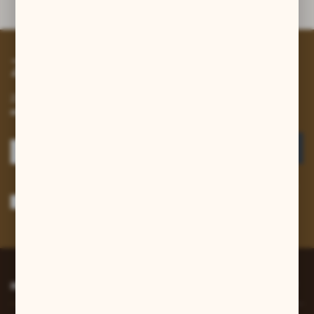
Zapisz się do newslettera
Zapisz się do newslettera na naszym sklepie internetowym i
otrzymuj informacje o nowościach i promocjach.
ZAPISZ SIĘ
Wyrażam zgodę na otrzymywanie drogą elektroniczną na wskazany przeze
mnie adres e-mail informacji dotyczących usług świadczonych przez
Administratora. Zgoda może zostać cofnięta w każdym czasie.
Polityka
prywatności
*
INFORMACJE