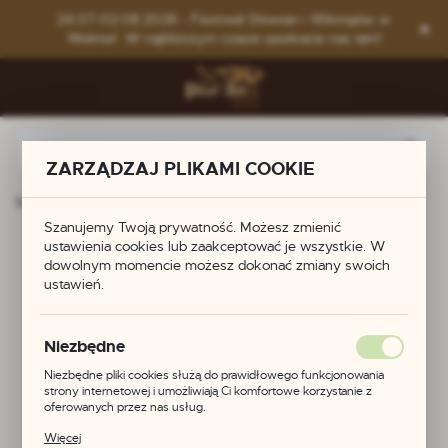
Przejdź do menu.
Przejdź do wyszukiwarki.
Przejdź do treści.
24.07-02.08.2026 - Festiwal Słowian i Wikingów w
Wolinie! W najbliższym czasie spotkacie nas tam!
ZARZĄDZAJ PLIKAMI COOKIE
Strona główna
Produkty
Końcówka do paska
Szanujemy Twoją prywatność. Możesz zmienić
ustawienia cookies lub zaakceptować je wszystkie. W
Końcówka do paska
dowolnym momencie możesz dokonać zmiany swoich
ustawień.
Niezbędne
Niezbędne pliki cookies służą do prawidłowego funkcjonowania
strony internetowej i umożliwiają Ci komfortowe korzystanie z
oferowanych przez nas usług.
Pliki cookies odpowiadają na podejmowane przez Ciebie działania w
Więcej
celu m.in. dostosowania Twoich ustawień preferencji prywatności,