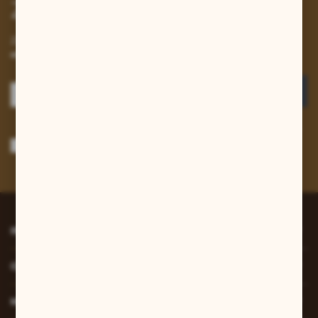
Zapisz się do newslettera
Zapisz się do newslettera na naszym sklepie internetowym i
otrzymuj informacje o nowościach i promocjach.
ZAPISZ SIĘ
Wyrażam zgodę na otrzymywanie drogą elektroniczną na wskazany przeze
mnie adres e-mail informacji dotyczących usług świadczonych przez
Administratora. Zgoda może zostać cofnięta w każdym czasie.
Polityka
prywatności
*
INFORMACJE
O NAS
MOJE KONTO