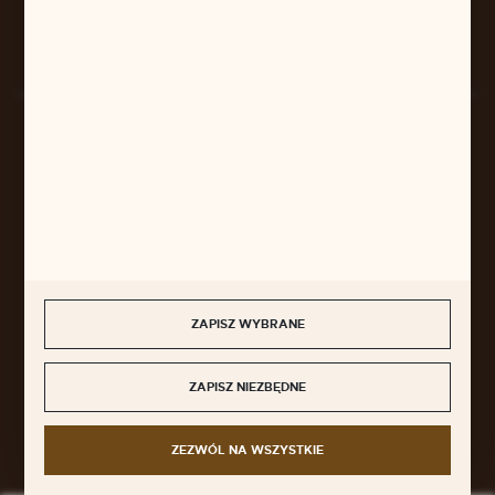
Rozpocznij zwrot produktu:
ODSTĄP OD UMOWY TUTAJ
BEZPIECZNE PŁATNOŚCI
SZYBKA DOSTAWA
ZAPISZ WYBRANE
ZAPISZ NIEZBĘDNE
DOŁĄCZ DO NAS
ZEZWÓL NA WSZYSTKIE