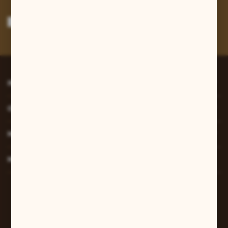
Wyrażam zgodę na otrzymywanie drogą elektroniczną na wskazany przeze
mnie adres e-mail informacji dotyczących usług świadczonych przez
Administratora. Zgoda może zostać cofnięta w każdym czasie.
Polityka
prywatności
*
INFORMACJE
O NAS
MOJE KONTO
MASZ PYTANIE?
W sprawach zamówień:
+48 607 447 690