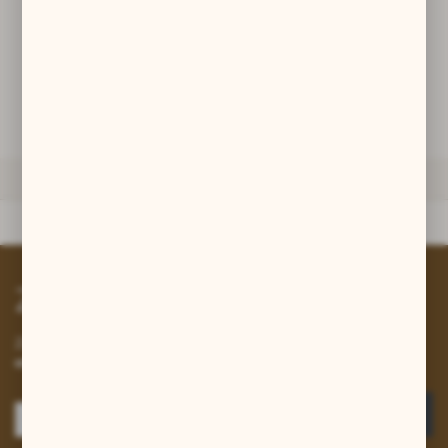
promocyjne mogą pojawić się na stronach podmiotów trzecich lub
firm będących naszymi partnerami oraz innych dostawców usług.
DODAJ DO KOSZYKA
Firmy te działają w charakterze pośredników prezentujących nasze
treści w postaci wiadomości, ofert, komunikatów mediów
społecznościowych.
ZAPYTAJ O PRODUKT
DANE TECHNICZNE
Dane techniczne
Zapisz się do newslettera
Zapisz się do newslettera na naszym sklepie internetowym i
otrzymuj informacje o nowościach i promocjach.
ZAPISZ SIĘ