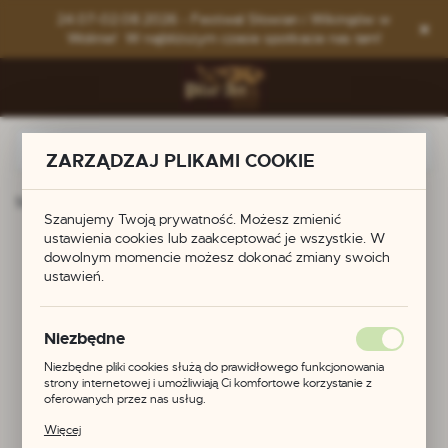
Przejdź do menu.
Przejdź do wyszukiwarki.
Przejdź do treści.
24.07-02.08.2026 - Festiwal Słowian i Wikingów w
Wolinie! W najbliższym czasie spotkacie nas tam!
ZARZĄDZAJ PLIKAMI COOKIE
Strona główna
Produkty
Koniki
Szanujemy Twoją prywatność. Możesz zmienić
ustawienia cookies lub zaakceptować je wszystkie. W
Koniki
dowolnym momencie możesz dokonać zmiany swoich
ustawień.
Niezbędne
Niezbędne pliki cookies służą do prawidłowego funkcjonowania
strony internetowej i umożliwiają Ci komfortowe korzystanie z
oferowanych przez nas usług.
Pliki cookies odpowiadają na podejmowane przez Ciebie działania w
Więcej
celu m.in. dostosowania Twoich ustawień preferencji prywatności,