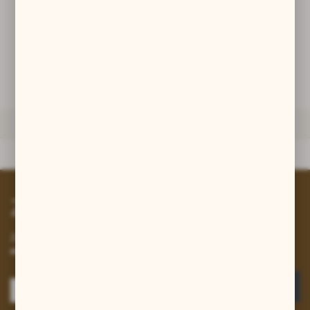
promocyjne mogą pojawić się na stronach podmiotów trzecich lub
firm będących naszymi partnerami oraz innych dostawców usług.
DODAJ DO KOSZYKA
Firmy te działają w charakterze pośredników prezentujących nasze
treści w postaci wiadomości, ofert, komunikatów mediów
społecznościowych.
ZAPYTAJ O PRODUKT
DANE TECHNICZNE
Dane techniczne
Zapisz się do newslettera
Zapisz się do newslettera na naszym sklepie internetowym i
otrzymuj informacje o nowościach i promocjach.
ZAPISZ SIĘ