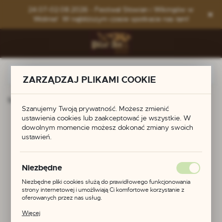
Przejdź do menu.
Przejdź do wyszukiwarki.
Przejdź do treści.
24.07-02.08.2026 - Festiwal Słowian i Wikingów w
Wolinie! W najbliższym czasie spotkacie nas tam!
ZARZĄDZAJ PLIKAMI COOKIE
Strona główna
Produkty
Krzesła
Szanujemy Twoją prywatność. Możesz zmienić
ustawienia cookies lub zaakceptować je wszystkie. W
Krzesła
dowolnym momencie możesz dokonać zmiany swoich
ustawień.
Niezbędne
Niezbędne pliki cookies służą do prawidłowego funkcjonowania
strony internetowej i umożliwiają Ci komfortowe korzystanie z
oferowanych przez nas usług.
Pliki cookies odpowiadają na podejmowane przez Ciebie działania w
Więcej
celu m.in. dostosowania Twoich ustawień preferencji prywatności,