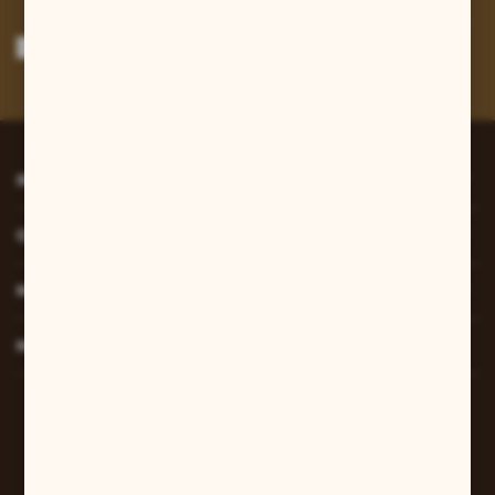
Wyrażam zgodę na otrzymywanie drogą elektroniczną na wskazany przeze
mnie adres e-mail informacji dotyczących usług świadczonych przez
Administratora. Zgoda może zostać cofnięta w każdym czasie.
Polityka
prywatności
*
INFORMACJE
O NAS
MOJE KONTO
MASZ PYTANIE?
W sprawach zamówień:
+48 607 447 690