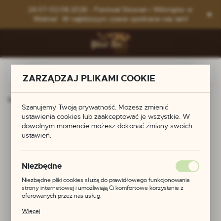
Przejdź do menu.
Przejdź do wyszukiwarki.
Przejdź do treści.
24.07-02.08.2026 - Festiwal Słowian i Wikingów w
Wolinie! W najbliższym czasie spotkacie nas tam!
ZARZĄDZAJ PLIKAMI COOKIE
Strona główna
Produkty
Miniatura wilczego krzyża
Szanujemy Twoją prywatność. Możesz zmienić
ustawienia cookies lub zaakceptować je wszystkie. W
Miniatura wilczego
dowolnym momencie możesz dokonać zmiany swoich
ustawień.
krzyża
Niezbędne
Niezbędne pliki cookies służą do prawidłowego funkcjonowania
strony internetowej i umożliwiają Ci komfortowe korzystanie z
oferowanych przez nas usług.
Pliki cookies odpowiadają na podejmowane przez Ciebie działania w
Więcej
celu m.in. dostosowania Twoich ustawień preferencji prywatności,