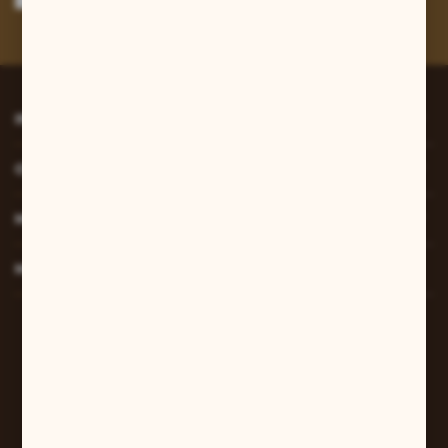
Administratora. Zgoda może zostać cofnięta w każdym czasie.
Polityka
prywatności
*
INFORMACJE
O NAS
MOJE KONTO
MASZ PYTANIE?
W sprawach zamówień:
+48 607 447 690
sklep@pilarart.pl
Grzegorz Pilarczyk